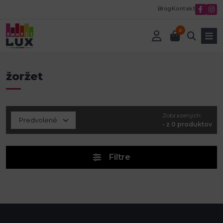
Blog
Kontakt
0
Úvod
žoržet
žoržet
Zobrazených:
- z 0 produktov
Filtre