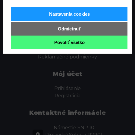
Informácie
Nastavenia cookies
Ochrana osobných údajov
Odstúpenie od zmluvy
Odmietnuť
Cookies
Obchodné podmienky
Povoliť všetko
Kontakt
Reklamačné podmienky
Môj účet
Prihlásenie
Registrácia
Kontaktné informácie
Námestie SNP 10
Rimavská Sobota, 97901