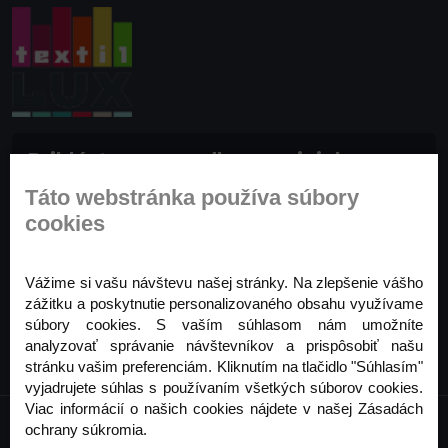
Prihláste sa na odber noviniek
Buďte prvý, kto to vie. Zaregistrujte sa na odber
Táto webstránka používa súbory
noviniek ešte dnes
cookies
Odoberať
Vážime si vašu návštevu našej stránky. Na zlepšenie vášho
zážitku a poskytnutie personalizovaného obsahu využívame
súbory cookies. S vaším súhlasom nám umožníte
analyzovať správanie návštevníkov a prispôsobiť našu
stránku vašim preferenciám. Kliknutím na tlačidlo "Súhlasím"
vyjadrujete súhlas s používaním všetkých súborov cookies.
Viac informácií o našich cookies nájdete v našej Zásadách
ochrany súkromia.