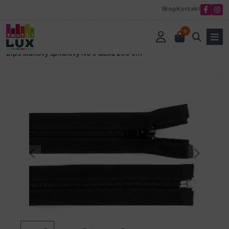
Blog
Kontakt
0
Úvod
Textilná galantéria
Zdrhovadlá-zipsy
zipsy stanové
Zips stanový špiralový No 5 dĺžka 200 cm