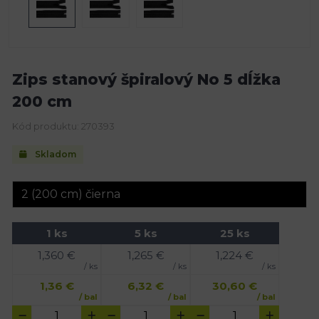
Zips stanový špiralový No 5 dĺžka
200 cm
Kód produktu: 270393
Skladom
1 ks
5 ks
25 ks
1,360
€
1,265
€
1,224
€
/ ks
/ ks
/ ks
1,36
€
6,32
€
30,60
€
/ bal
/ bal
/ bal