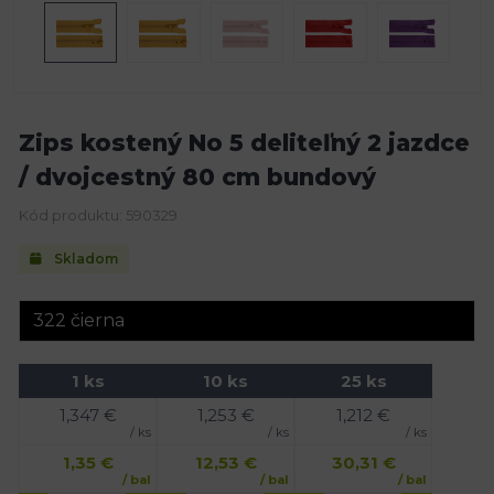
Zips kostený No 5 deliteľný 2 jazdce
/ dvojcestný 80 cm bundový
Kód produktu: 590329
Skladom
1 ks
10 ks
25 ks
1,347
€
1,253
€
1,212
€
/ ks
/ ks
/ ks
1,35
€
12,53
€
30,31
€
/ bal
/ bal
/ bal