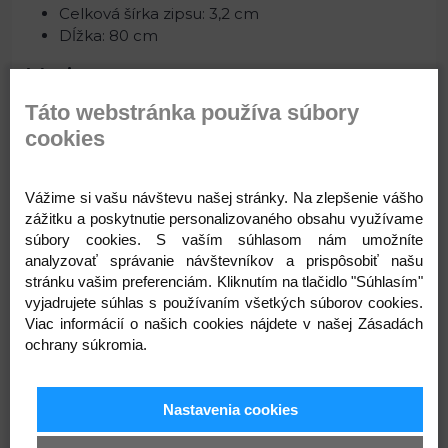
Celková šírka zipsu: 3,2 cm
Dĺžka: 80 cm
Varianty
Táto webstránka používa súbory
cookies
322 čierna
101 biela
148 červená
Vážime si vašu návštevu našej stránky. Na zlepšenie vášho
zážitku a poskytnutie personalizovaného obsahu využívame
súbory cookies. S vaším súhlasom nám umožníte
analyzovať správanie návštevníkov a prispôsobiť našu
stránku vašim preferenciám. Kliknutím na tlačidlo "Súhlasím"
330 modrá tmavá
312 šedá
263 khaki
vyjadrujete súhlas s používaním všetkých súborov cookies.
Viac informácií o našich cookies nájdete v našej Zásadách
ochrany súkromia.
273 zelená smrekov
326 šedozelená sv.
294 béžová
Nastavenia cookies