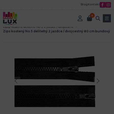
Blog
Kontakt
0
Úvod
Textilná galantéria
Zdrhovadlá-zipsy
zipsy kostené deliteľné No 5; 2 jazdce / dvojcestné
Zips kostený No 5 deliteľný 2 jazdce / dvojcestný 80 cm bundový