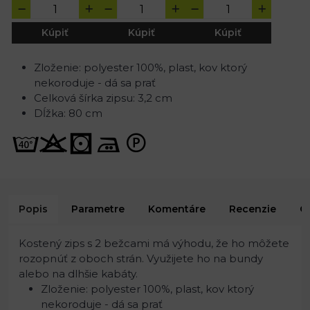
Kúpiť
Kúpiť
Kúpiť
Zloženie: polyester 100%, plast, kov ktorý
nekoroduje - dá sa prať
Celková šírka zipsu: 3,2 cm
Dĺžka: 80 cm
Popis
Parametre
Komentáre
Recenzie
O
Kostený zips s 2 bežcami má výhodu, že ho môžete
rozopnúť z oboch strán. Využijete ho na bundy
alebo na dlhšie kabáty.
Zloženie: polyester 100%, plast, kov ktorý
nekoroduje - dá sa prať