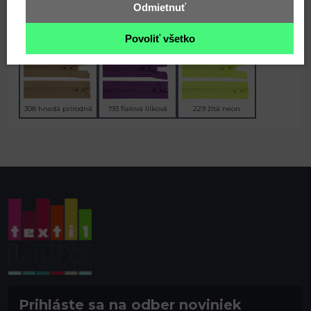
Odmietnuť
123 horčicová
220 modrá jeans tmavá
136 pudrová
Povoliť všetko
308 hnedá prírodná
193 fialová lilková
229 žltá neon
Prihláste sa na odber noviniek