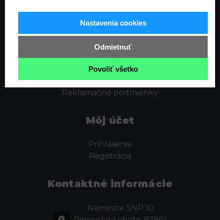
Informácie
Nastavenia cookies
Ochrana osobných údajov
Odstúpenie od zmluvy
Odmietnuť
Cookies
Obchodné podmienky
Povoliť všetko
Kontakt
Reklamačné podmienky
Môj účet
Prihlásenie
Registrácia
Kontaktné informácie
Námestie SNP 10
Rimavská Sobota, 97901