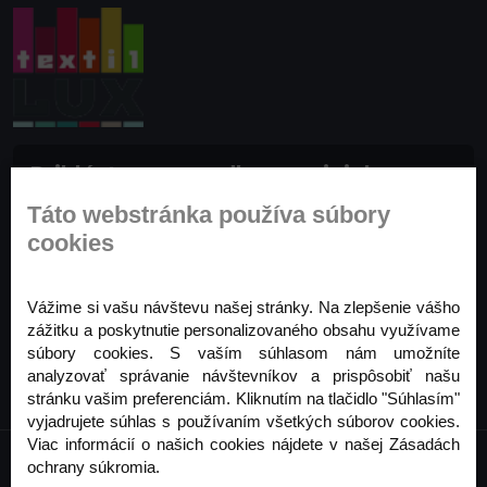
Prihláste sa na odber noviniek
Buďte prvý, kto to vie. Zaregistrujte sa na odber
Táto webstránka používa súbory
noviniek ešte dnes
cookies
Odoberať
Vážime si vašu návštevu našej stránky. Na zlepšenie vášho
zážitku a poskytnutie personalizovaného obsahu využívame
súbory cookies. S vaším súhlasom nám umožníte
analyzovať správanie návštevníkov a prispôsobiť našu
stránku vašim preferenciám. Kliknutím na tlačidlo "Súhlasím"
vyjadrujete súhlas s používaním všetkých súborov cookies.
Viac informácií o našich cookies nájdete v našej Zásadách
ochrany súkromia.