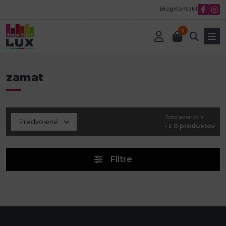
Blog
Kontakt
0
Úvod
Minky, plyšové látky a zamat
zamat
zamat
Zobrazených:
- z 0 produktov
Filtre