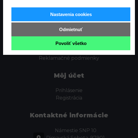
Informácie
Nastavenia cookies
Ochrana osobných údajov
Odstúpenie od zmluvy
Odmietnuť
Cookies
Obchodné podmienky
Povoliť všetko
Kontakt
Reklamačné podmienky
Môj účet
Prihlásenie
Registrácia
Kontaktné informácie
Námestie SNP 10
Rimavská Sobota, 97901