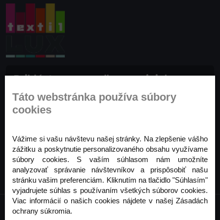
Prihláste sa na odber noviniek
Buďte prvý, kto to vie. Zaregistrujte sa na odber
Táto webstránka používa súbory
noviniek ešte dnes
cookies
Odoberať
Vážime si vašu návštevu našej stránky. Na zlepšenie vášho
zážitku a poskytnutie personalizovaného obsahu využívame
súbory cookies. S vaším súhlasom nám umožníte
analyzovať správanie návštevníkov a prispôsobiť našu
stránku vašim preferenciám. Kliknutím na tlačidlo "Súhlasím"
vyjadrujete súhlas s používaním všetkých súborov cookies.
Viac informácií o našich cookies nájdete v našej Zásadách
ochrany súkromia.