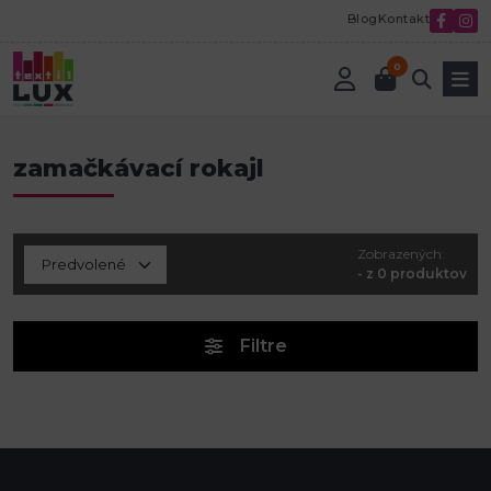
Blog
Kontakt
0
Úvod
Komponenty na bižutériu
zamačkávací rokajl
zamačkávací rokajl
Zobrazených:
- z 0 produktov
Filtre