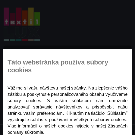
Prihláste sa na odber noviniek
Táto webstránka používa súbory
Buďte prvý, kto to vie. Zaregistrujte sa na odber
cookies
noviniek ešte dnes
Odoberať
Vážime si vašu návštevu našej stránky. Na zlepšenie vášho
zážitku a poskytnutie personalizovaného obsahu využívame
súbory cookies. S vaším súhlasom nám umožníte
analyzovať správanie návštevníkov a prispôsobiť našu
stránku vašim preferenciám. Kliknutím na tlačidlo "Súhlasím"
vyjadrujete súhlas s používaním všetkých súborov cookies.
Viac informácií o našich cookies nájdete v našej Zásadách
ochrany súkromia.