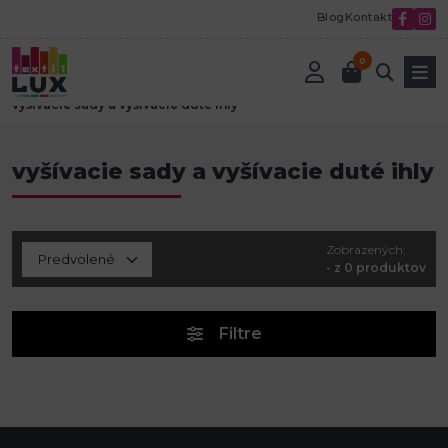
Blog
Kontakt
0
Úvod
Textilná galantéria
Vyšívanie
vyšívacie sady a vyšívacie duté ihly
vyšívacie sady a vyšívacie duté ihly
Zobrazených:
- z 0 produktov
Filtre