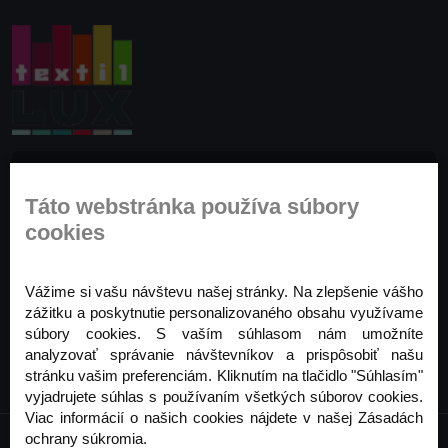
Prihláste sa na odber noviniek
Táto webstránka používa súbory
Buďte prvý, kto to vie. Zaregistrujte sa na odber
cookies
noviniek ešte dnes
Odoberať
Vážime si vašu návštevu našej stránky. Na zlepšenie vášho
zážitku a poskytnutie personalizovaného obsahu využívame
súbory cookies. S vaším súhlasom nám umožníte
analyzovať správanie návštevníkov a prispôsobiť našu
stránku vašim preferenciám. Kliknutím na tlačidlo "Súhlasím"
vyjadrujete súhlas s používaním všetkých súborov cookies.
Viac informácií o našich cookies nájdete v našej Zásadách
ochrany súkromia.