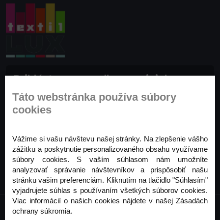
Prihláste sa na odber noviniek
Buďte prvý, kto to vie. Zaregistrujte sa na odber
Táto webstránka používa súbory
noviniek ešte dnes
cookies
Odoberať
Vážime si vašu návštevu našej stránky. Na zlepšenie vášho
zážitku a poskytnutie personalizovaného obsahu využívame
súbory cookies. S vaším súhlasom nám umožníte
analyzovať správanie návštevníkov a prispôsobiť našu
stránku vašim preferenciám. Kliknutím na tlačidlo "Súhlasím"
vyjadrujete súhlas s používaním všetkých súborov cookies.
Viac informácií o našich cookies nájdete v našej Zásadách
ochrany súkromia.