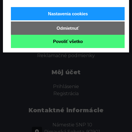
Informácie
Nastavenia cookies
Ochrana osobných údajov
Odstúpenie od zmluvy
Odmietnuť
Cookies
Obchodné podmienky
Povoliť všetko
Kontakt
Reklamačné podmienky
Môj účet
Prihlásenie
Registrácia
Kontaktné informácie
Námestie SNP 10
Rimavská Sobota, 97901