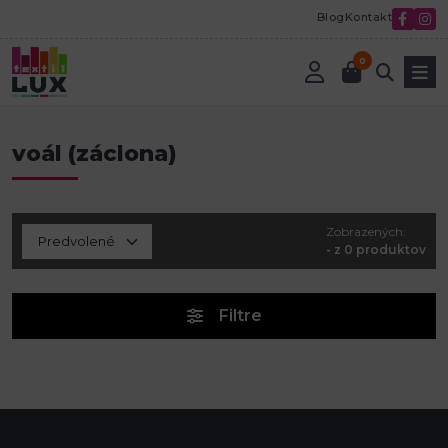
Blog
Kontakt
0
Úvod
voál (záclona)
voál (záclona)
Zobrazených:
- z 0 produktov
Filtre