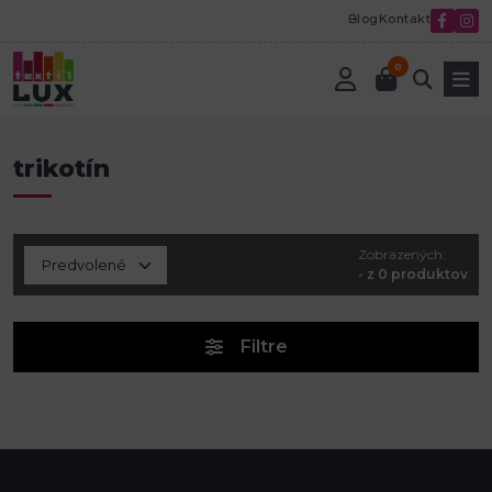
Blog
Kontakt
0
Úvod
trikotín
trikotín
Zobrazených:
- z 0 produktov
Filtre