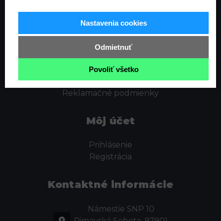
Informácie
Nastavenia cookies
Ochrana osobných údajov
Odstúpenie od zmluvy
Odmietnuť
Cookies
Obchodné podmienky
Povoliť všetko
Kontakt
Reklamačné podmienky
Môj účet
Prihlásenie
Registrácia
Kontaktné informácie
Námestie SNP 10
Rimavská Sobota, 97901