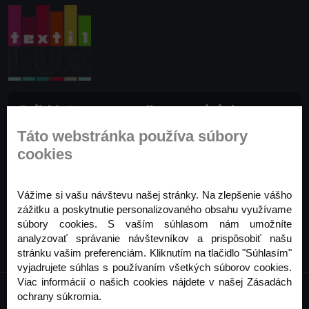
Prihláste sa na odber noviniek
Buďte prvý, kto to vie. Zaregistrujte sa na odber
Táto webstránka používa súbory
noviniek ešte dnes
cookies
Odoberať
Vážime si vašu návštevu našej stránky. Na zlepšenie vášho
zážitku a poskytnutie personalizovaného obsahu využívame
súbory cookies. S vaším súhlasom nám umožníte
analyzovať správanie návštevníkov a prispôsobiť našu
stránku vašim preferenciám. Kliknutím na tlačidlo "Súhlasím"
vyjadrujete súhlas s používaním všetkých súborov cookies.
Viac informácií o našich cookies nájdete v našej Zásadách
ochrany súkromia.