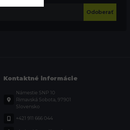
Odoberať
Kontaktné informácie
Námestie SNP 10
Rimavská Sobota, 97901
Slovensko
+421 911 666 044