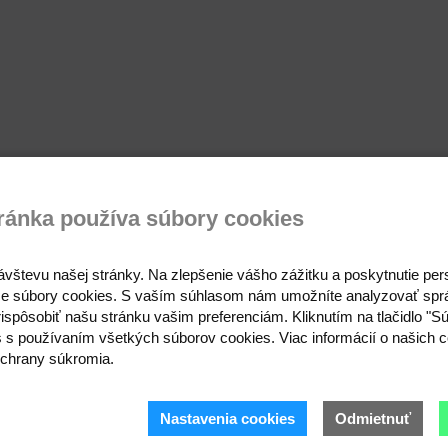
ránka používa súbory cookies
ávštevu našej stránky. Na zlepšenie vášho zážitku a poskytnutie pe
e súbory cookies. S vaším súhlasom nám umožníte analyzovať spr
ispôsobiť našu stránku vašim preferenciám. Kliknutím na tlačidlo "S
s s používaním všetkých súborov cookies. Viac informácií o našich c
chrany súkromia.
Prihláste sa 
Nastavenia cookies
Odmietnuť
Buďte prvý, kto to vie.