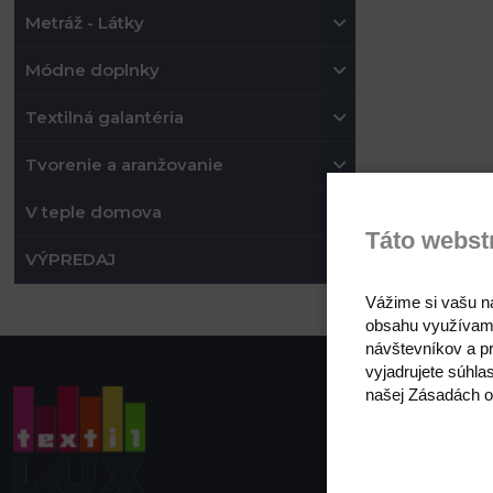
Metráž - Látky
Módne doplnky
Textilná galantéria
Tvorenie a aranžovanie
V teple domova
Táto webst
VÝPREDAJ
Vážime si vašu n
obsahu využívam
návštevníkov a pr
vyjadrujete súhla
našej Zásadách o