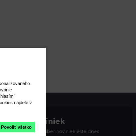
rsonalizovaného
ávanie
úhlasím"
ookies nájdete v
na odber noviniek
Povoliť všetko
 Zaregistrujte sa na odber noviniek ešte dnes