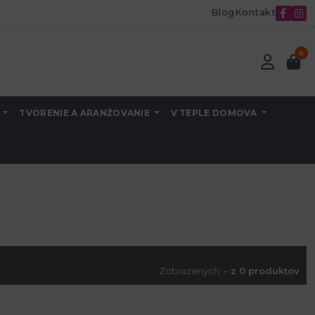
Blog
Kontakt
0
A
TVORENIE A ARANŽOVANIE
V TEPLE DOMOVA
Zobrazených:
- z 0 produktov