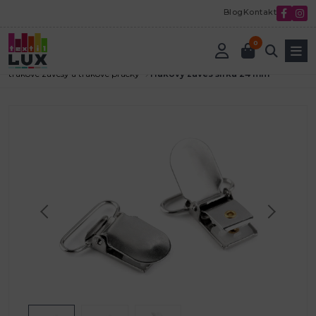
Blog
Kontakt
0
Úvod
Textilná galantéria
Kovová galantéria
trakové závesy a trakové pracky
Trakový záves šírka 24 mm