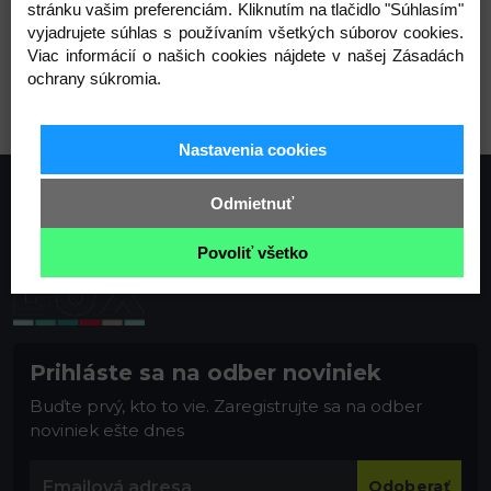
stránku vašim preferenciám. Kliknutím na tlačidlo "Súhlasím"
vyjadrujete súhlas s používaním všetkých súborov cookies.
Viac informácií o našich cookies nájdete v našej Zásadách
nikel
ochrany súkromia.
Nastavenia cookies
Odmietnuť
Povoliť všetko
Prihláste sa na odber noviniek
Buďte prvý, kto to vie. Zaregistrujte sa na odber
noviniek ešte dnes
Odoberať