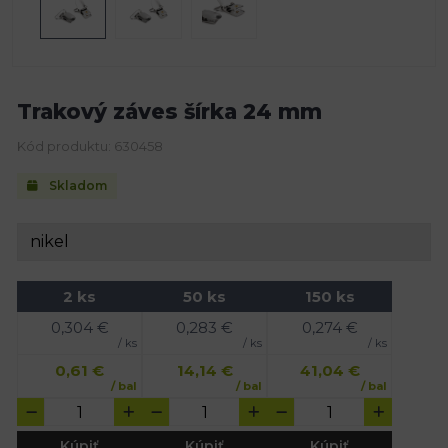
Trakový záves šírka 24 mm
Kód produktu: 630458
Skladom
2 ks
50 ks
150 ks
0,304
€
0,283
€
0,274
€
/ ks
/ ks
/ ks
0,61
€
14,14
€
41,04
€
/ bal
/ bal
/ bal
Kúpiť
Kúpiť
Kúpiť