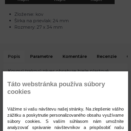
Zloženie: kov
Šírka na prievlak: 24 mm
Rozmery: 27 x 34 mm
Popis
Parametre
Komentáre
Recenzie
O
Kovový trakový záves obsahuje biele plastové
vložky so zúbkami, ktoré držia omnoho lepšie ako
Táto webstránka používa súbory
typy bez plastových vložiek.
Zloženie: kov
cookies
Šírka na prievlak: 24 mm
Rozmery: 27 x 34 mm
Vážime si vašu návštevu našej stránky. Na zlepšenie vášho
Varianty
zážitku a poskytnutie personalizovaného obsahu využívame
súbory cookies. S vaším súhlasom nám umožníte
analyzovať správanie návštevníkov a prispôsobiť našu