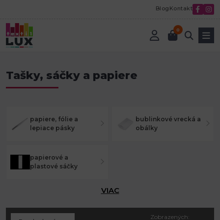
Blog
Kontakt
0
Úvod
Tašky, sáčky a papiere
Tašky, sáčky a papiere
papiere, fólie a
bublinkové vrecká a
lepiace pásky
obálky
papierové a
plastové sáčky
VIAC
Zobrazených: