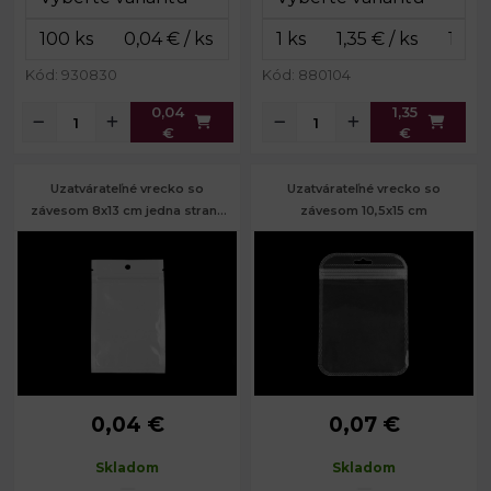
Kód: 930830
Kód: 880104
0,04
1,35
€
€
Uzatvárateľné vrecko so
Uzatvárateľné vrecko so
závesom 8x13 cm jedna strana
závesom 10,5x15 cm
priehľadná
0,04 €
0,07 €
Rozmery:
8 x 13 cm
10,5 x 15
Rozmery:
cm
Hrúbka:
60µ
Skladom
Skladom
Vnútorné
9,5 x