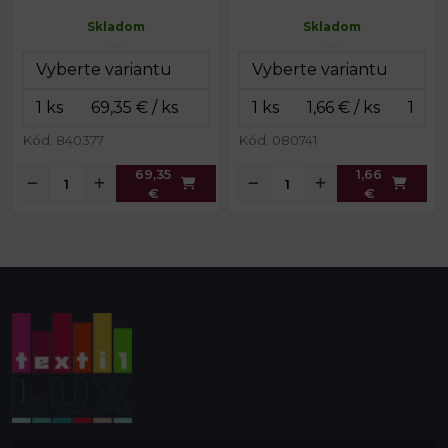
Návin:
280 m
Návin:
5 m
Skladom
Skladom
Hrúbka:
33 µ
Kód: 840377
Kód: 080741
69,35
1,66
€
€