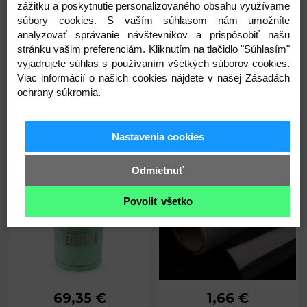
Skladom
Skladom
zážitku a poskytnutie personalizovaného obsahu využívame
Vnútorné
10 x
rozmery sáčika:
12,7 cm
súbory cookies. S vaším súhlasom nám umožníte
analyzovať správanie návštevníkov a prispôsobiť našu
Hrúbka:
55 µ
stránku vašim preferenciám. Kliknutím na tlačidlo "Súhlasím"
vyjadrujete súhlas s používaním všetkých súborov cookies.
Viac informácií o našich cookies nájdete v našej Zásadách
Kód: 930110
Kód: 900981
ochrany súkromia.
0,10
0,14
€
€
Nastavenia cookies
Fólia na výrobu vzduchových
Fólia celofán 0,6x5 m rolka
vankúšikov 200x100 mm 280
Odmietnuť
m
Povoliť všetko
69,35 €
1,66 €
Rozmery:
200 x 100 mm
Šírka:
60 cm