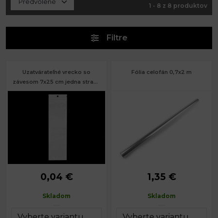
1 - 8 z 8 produktov
Filtre
Uzatvárateľné vrecko so
Fólia celofán 0,7x2 m
závesom 7x25 cm jedna strana
priehľadná
0,04 €
1,35 €
Rozmery:
7 x 25 cm
Šírka:
70 cm
Hrúbka:
60 µ
Dĺžka:
2 m
Skladom
Skladom
Hrúbka:
21 µ