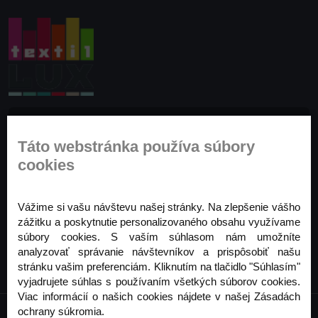
Prihláste sa na odber noviniek
Táto webstránka používa súbory
Buďte prvý, kto to vie. Zaregistrujte sa na odber
cookies
noviniek ešte dnes
Odoberať
Vážime si vašu návštevu našej stránky. Na zlepšenie vášho
zážitku a poskytnutie personalizovaného obsahu využívame
súbory cookies. S vaším súhlasom nám umožníte
analyzovať správanie návštevníkov a prispôsobiť našu
stránku vašim preferenciám. Kliknutím na tlačidlo "Súhlasím"
vyjadrujete súhlas s používaním všetkých súborov cookies.
Viac informácií o našich cookies nájdete v našej Zásadách
ochrany súkromia.