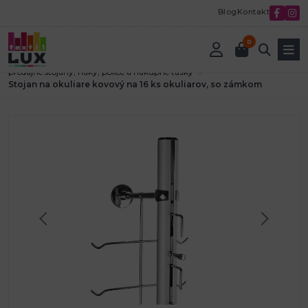
Blog
Kontakt
0
Úvod
Textilná galantéria
Vybavenie predajní pre galantériu
predajné stojany, háky, police a nákupné tašky
Stojan na okuliare kovový na 16 ks okuliarov, so zámkom