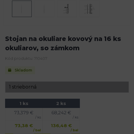
Stojan na okuliare kovový na 16 ks
okuliarov, so zámkom
Kód produktu: 710407
Skladom
1 ks
2 ks
73,379
€
68,242
€
/ ks
/ ks
73,38
€
136,48
€
/ bal
/ bal