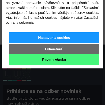
analyzovať správanie návštevníkov a prispôsobiť našu
stránku vašim preferenciám. Kliknutím na tlačidlo "Súhlasím"
vyjadrujete súhlas s používaním všetkých súborov cookies.
Viac informácií o našich cookies nájdete v našej Zásadách
ochrany súkromia.
1 strieborná
Nastavenia cookies
Odmietnuť
Povoliť všetko
Prihláste sa na odber noviniek
Buďte prvý, kto to vie. Zaregistrujte sa na odber
noviniek ešte dnes