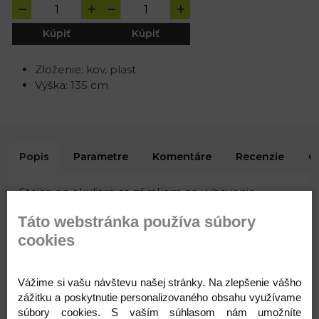
Kúpiť
Kúpiť
Zloženie: kov, plast
Výška: 135 cm
Popis
Parametre
Komentáre
Recenzie
O
Stojan na okuliare so zámkom na vybavenie
predajní. Pripevňuje sa na stenu. Zmestí sa do neho
Táto webstránka používa súbory
16 ks okuliarov. Skrutky nie sú súčasťou stojana.
cookies
Vzdialenosť medzi skrutkami na pripevnenie na
stenu je 117 cm.
Zloženie: kov, plast
Vážime si vašu návštevu našej stránky. Na zlepšenie vášho
Výška: 135 cm
zážitku a poskytnutie personalizovaného obsahu využívame
Varianty
súbory cookies. S vaším súhlasom nám umožníte