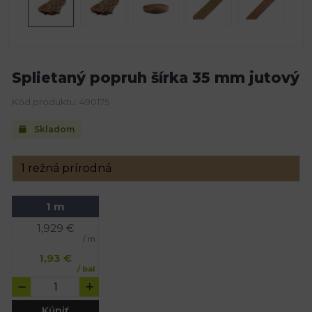
Splietaný popruh šírka 35 mm jutový
Kód produktu: 490175
Skladom
1 m
1,929
€
/ m
1,93
€
/ bal
Kúpiť