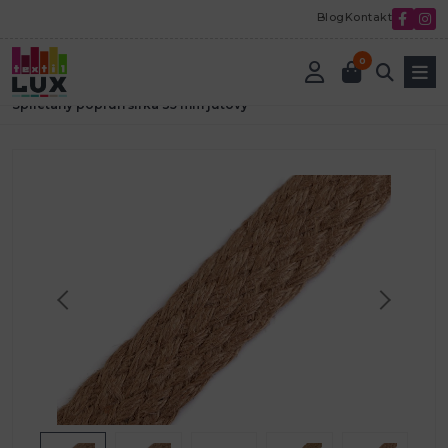
Blog
Kontakt
0
Úvod
Textilná galantéria
Popruhy
splietané popruhy
Splietaný popruh šírka 35 mm jutový