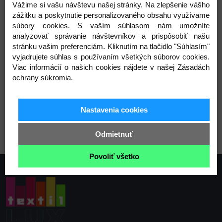
Zloženie: juta
Vážime si vašu návštevu našej stránky. Na zlepšenie vášho
Šírka: 35 mm
zážitku a poskytnutie personalizovaného obsahu využívame
súbory cookies. S vaším súhlasom nám umožníte
Originálne balenie: 25 m
analyzovať správanie návštevníkov a prispôsobiť našu
Hrúbka: 3 mm
stránku vašim preferenciám. Kliknutím na tlačidlo "Súhlasím"
Varianty
vyjadrujete súhlas s používaním všetkých súborov cookies.
Viac informácií o našich cookies nájdete v našej Zásadách
ochrany súkromia.
Nastavenia cookies
1 režná prírodná
Odmietnuť
Povoliť všetko