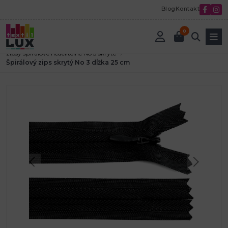
Blog
Kontakt
0
Úvod
Textilná galantéria
Zdrhovadlá-zipsy
zipsy špirálové nedeliteľné No 3 skryté
Špirálový zips skrytý No 3 dĺžka 25 cm