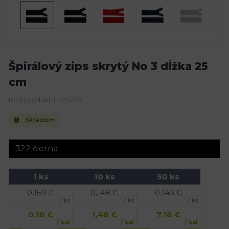
Špirálový zips skrytý No 3 dĺžka 25
cm
Kód produktu: 270275
Skladom
1 ks
10 ks
50 ks
0,159
€
0,148
€
0,143
€
/ ks
/ ks
/ ks
0,16
€
1,48
€
7,16
€
/ bal
/ bal
/ bal