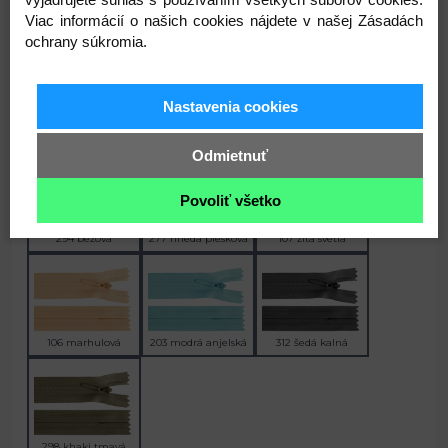
Viac informácií o našich cookies nájdete v našej Zásadách
235 zelenkavá tmavá
171 fialová orchidej
136 pudrová
ochrany súkromia.
Nastavenia cookies
146 ružová tm.
205 modrá detská
280 hrdzavá str.
Odmietnuť
Povoliť všetko
294 béžová
277 hnedá piesková
107 žltá svetlá
106 marhulová
203 modrá anjelská
312 šedá kalná
298 khaki tmavá