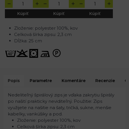
Kúpiť
Kúpiť
Kúpiť
Zloženie: polyester 100%, kov
Celková šírka zipsu: 2,3 cm
Dĺžka: 25 cm
Popis
Parametre
Komentáre
Recenzie
O
Nedeliteľný špirálový zips je vďaka zakrytiu špirály
po našití prakticky neviditeľný. Použitie: Zips
využijete na našitie na šaty, tričká, sukne, menšie
kabelky, vankúšiky a pod.
Zloženie: polyester 100%, kov
Celková šírka zipsu: 2,3 cm