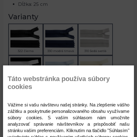
Dĺžka: 25 cm
Varianty
322 čierna
330 modrá tmavá
310 šedá svetlá
Táto webstránka používa súbory
101 biela
183 modrá ľadová
103 bežova biela
cookies
Vážime si vašu návštevu našej stránky. Na zlepšenie vášho
zážitku a poskytnutie personalizovaného obsahu využívame
307 krémová
239 zelená irská
273 zelená smrekov
súbory cookies. S vaším súhlasom nám umožníte
analyzovať správanie návštevníkov a prispôsobiť našu
stránku vašim preferenciám. Kliknutím na tlačidlo "Súhlasím"
vyjadrujete súhlas s používaním všetkých súborov cookies.