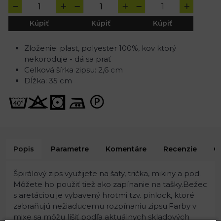
Kúpiť
Kúpiť
Kúpiť
Zloženie: plast, polyester 100%, kov ktorý
nekoroduje - dá sa prať
Celková šírka zipsu: 2,6 cm
Dĺžka: 35 cm
Popis
Parametre
Komentáre
Recenzie
O
Špirálový zips využijete na šaty, trička, mikiny a pod.
Môžete ho použiť tiež ako zapínanie na tašky.Bežec
s aretáciou je vybavený hrotmi tzv. pinlock, ktoré
zabraňujú nežiaducemu rozpínaniu zipsu.Farby v
mixe sa môžu líšiť podľa aktuálnych skladových