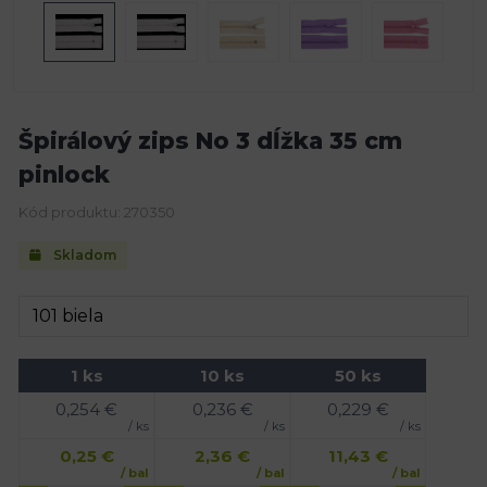
Špirálový zips No 3 dĺžka 35 cm
pinlock
Kód produktu: 270350
Skladom
1 ks
10 ks
50 ks
0,254
€
0,236
€
0,229
€
/ ks
/ ks
/ ks
0,25
€
2,36
€
11,43
€
/ bal
/ bal
/ bal