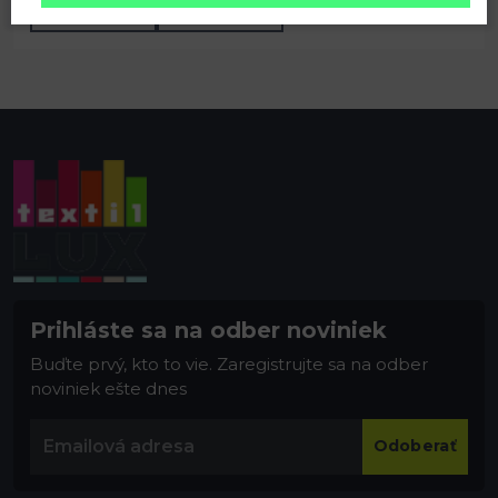
319 šedá kalná
332 čierna
Prihláste sa na odber noviniek
Buďte prvý, kto to vie. Zaregistrujte sa na odber
noviniek ešte dnes
Odoberať