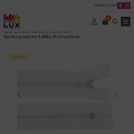
Blog
Kontakt
0
Úvod
Textilná galantéria
Zdrhovadlá-zipsy
zipsy špirálové nedeliteľné No 3 pinlock
Špirálový zips No 3 dĺžka 35 cm pinlock
Skladom