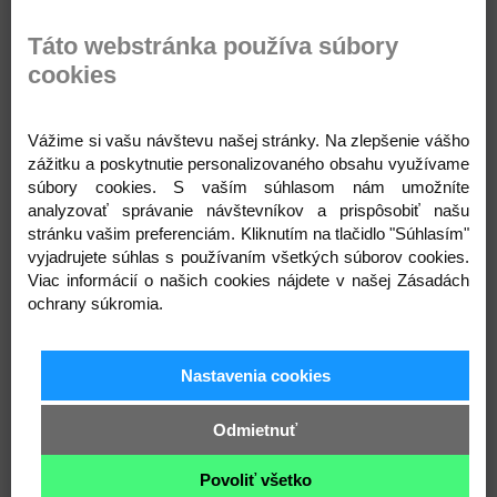
zásob.
Zloženie: plast, polyester 100%, kov ktorý
Táto webstránka používa súbory
nekoroduje - dá sa prať
cookies
Celková šírka zipsu: 2,6 cm
Dĺžka: 35 cm
Vážime si vašu návštevu našej stránky. Na zlepšenie vášho
Varianty
zážitku a poskytnutie personalizovaného obsahu využívame
súbory cookies. S vaším súhlasom nám umožníte
analyzovať správanie návštevníkov a prispôsobiť našu
stránku vašim preferenciám. Kliknutím na tlačidlo "Súhlasím"
vyjadrujete súhlas s používaním všetkých súborov cookies.
Viac informácií o našich cookies nájdete v našej Zásadách
101 biela
103 krémová najsvetl
306 béžová najsv.
ochrany súkromia.
Nastavenia cookies
148 červená
310 šedobežová
330 modrá tmavá
Odmietnuť
Povoliť všetko