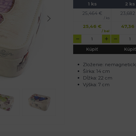
1 ks
2 ks
25,464
€
23,682
/ ks
25,46
€
47,36
/ bal
Kúpiť
Kúpiť
Zloženie: nemagnetický 
Šírka: 14 cm
Dĺžka: 22 cm
Výška: 7 cm