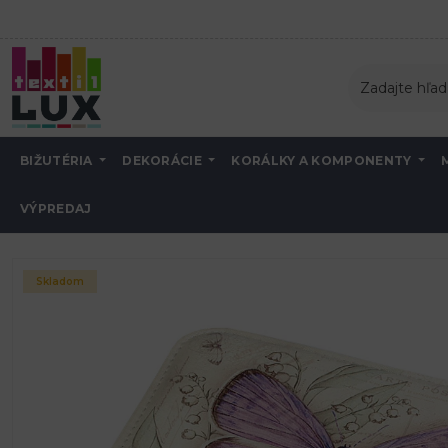
BIŽUTÉRIA
DEKORÁCIE
KORÁLKY A KOMPONENTY
VÝPREDAJ
Úvod
Bižutéria
Šperkovnice
šperkovnice
Šperkovnica motýľ 7x1
Skladom