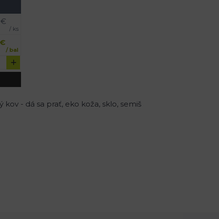
€
/ ks
€
/ bal
kov - dá sa prať, eko koža, sklo, semiš