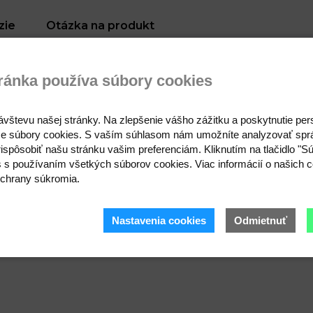
zie
Otázka na produkt
 dámskej výbave. Elegantné prevedenie z eko kože s potl
ránka používa súbory cookies
zapínanie. Ochráni vaše šperky pred nepriaznivými vplyvmi 
6 cm, hlboké 4 cm. Medzi nimi je oddiel na prstene alebo ná
ávštevu našej stránky. Na zlepšenie vášho zážitku a poskytnutie pe
ripojenie brošne, uloženie hodiniek alebo náramku. Má rozm
e súbory cookies. S vaším súhlasom nám umožníte analyzovať spr
Vzory šperkovníc v mixe sa môžu líšiť podľa aktuálne dostup
ispôsobiť našu stránku vašim preferenciám. Kliknutím na tlačidlo "S
, sklo, semiš
s s používaním všetkých súborov cookies. Viac informácií o našich c
chrany súkromia.
Nastavenia cookies
Odmietnuť