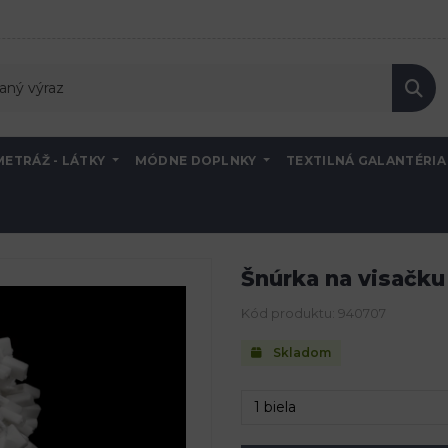
METRÁŽ - LÁTKY
MÓDNE DOPLNKY
TEXTILNÁ GALANTÉRI
 visačku s plochou poistkou
Šnúrka na visačku
Kód produktu: 940707
Skladom