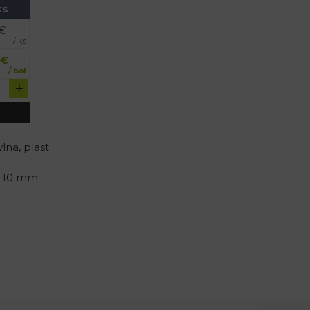
ks
€
/ ks
€
/ bal
lna, plast
x 10 mm