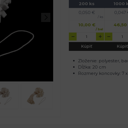
200 ks
1000 
0,050
€
0,047
/ ks
10,00
€
46,50
/ bal
Kúpiť
Kúpiť
Zloženie: polyester, bav
Dĺžka: 20 cm
Rozmery koncovky: 7 