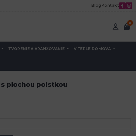
Blog
Kontakt
0
A
TVORENIE A ARANŽOVANIE
V TEPLE DOMOVA
 s plochou poistkou