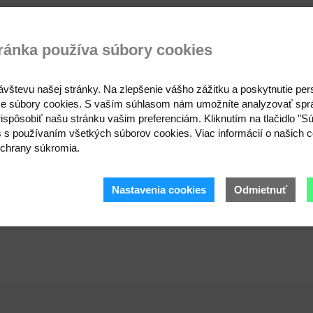
zie
Otázka na produkt
ránka používa súbory cookies
dná na pripevnenie visačky či cenovky na odevy a doplnky, 
ávštevu našej stránky. Na zlepšenie vášho zážitku a poskytnutie pe
poistku , ktorá má na sebe háčiky, teda nehrozí otvorenie
e súbory cookies. S vaším súhlasom nám umožníte analyzovať spr
ispôsobiť našu stránku vašim preferenciám. Kliknutím na tlačidlo "S
s s používaním všetkých súborov cookies. Viac informácií o našich c
chrany súkromia.
Nastavenia cookies
Odmietnuť