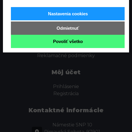
Informácie
Nastavenia cookies
Ochrana osobných údajov
Odstúpenie od zmluvy
Odmietnuť
Cookies
Obchodné podmienky
Povoliť všetko
Kontakt
Reklamačné podmienky
Môj účet
Prihlásenie
Registrácia
Kontaktné informácie
Námestie SNP 10
Rimavská Sobota, 97901