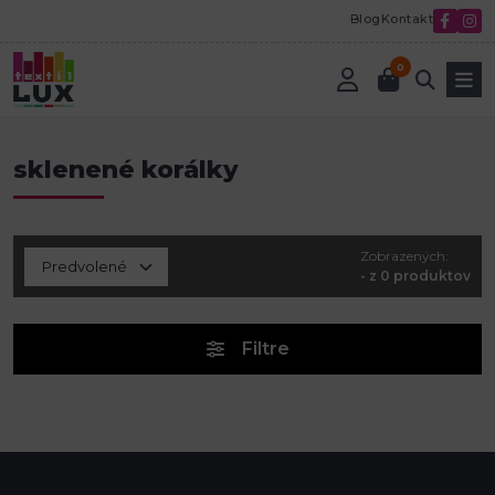
Blog
Kontakt
0
Úvod
Koráliky sklenené
sklenené korálky
sklenené korálky
Zobrazených:
- z 0 produktov
Filtre