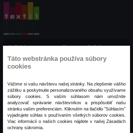
Prihláste sa na odber noviniek
Buďte prvý, kto to vie. Zaregistrujte sa na odber
Táto webstránka používa súbory
noviniek ešte dnes
cookies
Odoberať
Vážime si vašu návštevu našej stránky. Na zlepšenie vášho
zážitku a poskytnutie personalizovaného obsahu využívame
súbory cookies. S vaším súhlasom nám umožníte
analyzovať správanie návštevníkov a prispôsobiť našu
stránku vašim preferenciám. Kliknutím na tlačidlo "Súhlasím"
vyjadrujete súhlas s používaním všetkých súborov cookies.
Viac informácií o našich cookies nájdete v našej Zásadách
ochrany súkromia.