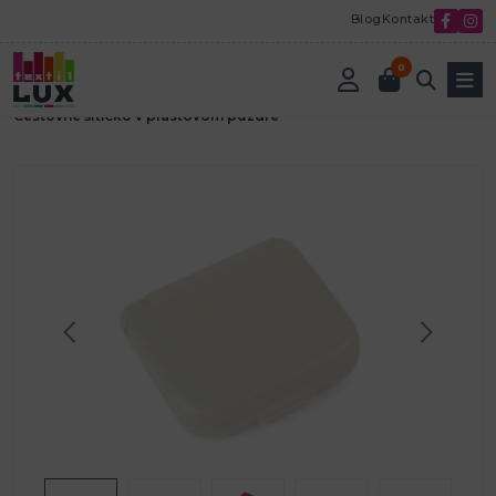
Blog
Kontakt
0
Úvod
Textilná galantéria
Šitíčka
šitíčka
Cestovné šitíčko v plastovom púzdre