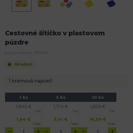
Cestovné šitíčko v plastovom
púzdre
Kód produktu: 790060
Skladom
1 ks
3 ks
10 ks
1,843
€
1,714
€
1,659
€
/ ks
/ ks
/ ks
1,84
€
5,14
€
16,59
€
/ bal
/ bal
/ bal