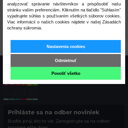
analyzovať správanie návštevníkov a prispôsobiť našu
stránku vašim preferenciám. Kliknutím na tlačidlo "Súhlasím"
vyjadrujete súhlas s používaním všetkých súborov cookies.
Viac informácií o našich cookies nájdete v našej Zásadách
ochrany súkromia.
1 krémová najsvetl
2 žltá
5 Green Yelow
Nastavenia cookies
Odmietnuť
Povoliť všetko
Prihláste sa na odber noviniek
Buďte prvý, kto to vie. Zaregistrujte sa na odber
noviniek ešte dnes