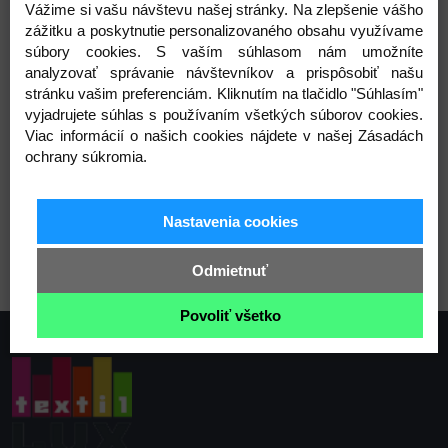
±0,3 m.
Vážime si vašu návštevu našej stránky. Na zlepšenie vášho
Zloženie: polyamid 100%
zážitku a poskytnutie personalizovaného obsahu využívame
súbory cookies. S vaším súhlasom nám umožníte
Návin: 12,5; 13,5 m
analyzovať správanie návštevníkov a prispôsobiť našu
Šírka: 50 mm
stránku vašim preferenciám. Kliknutím na tlačidlo "Súhlasím"
Varianty
vyjadrujete súhlas s používaním všetkých súborov cookies.
Viac informácií o našich cookies nájdete v našej Zásadách
ochrany súkromia.
Nastavenia cookies
1 (50 mm) biela
Odmietnuť
Povoliť všetko