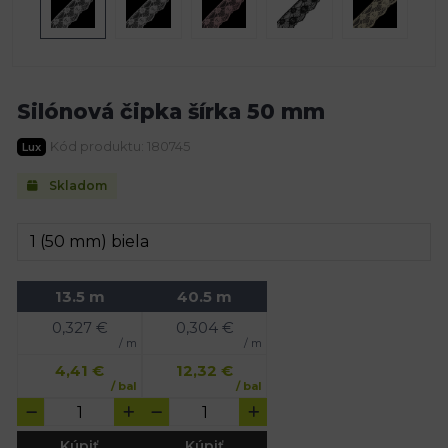
Silónová čipka šírka 50 mm
Kód produktu: 180745
Lux
Skladom
13.5 m
40.5 m
0,327
€
0,304
€
/ m
/ m
4,41
€
12,32
€
/ bal
/ bal
Kúpiť
Kúpiť