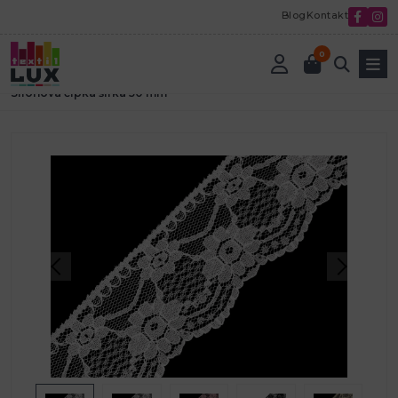
Blog
Kontakt
0
Úvod
Textilná galantéria
Čipky a madeiry
silónové čipky
Silónová čipka šírka 50 mm