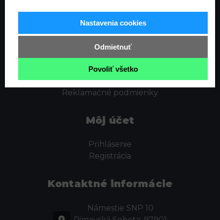
Informácie
Nastavenia cookies
Ochrana osobných údajov
Odstúpenie od zmluvy
Odmietnuť
Cookies
Obchodné podmienky
Povoliť všetko
Kontakt
Reklamačné podmienky
Môj účet
Prihlásenie
Registrácia
Kontaktné informácie
Námestie SNP 10
Rimavská Sobota, 97901