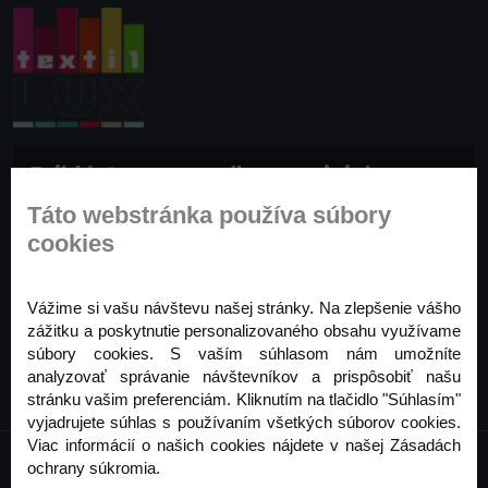
Prihláste sa na odber noviniek
Buďte prvý, kto to vie. Zaregistrujte sa na odber
Táto webstránka používa súbory
noviniek ešte dnes
cookies
Odoberať
Vážime si vašu návštevu našej stránky. Na zlepšenie vášho
zážitku a poskytnutie personalizovaného obsahu využívame
súbory cookies. S vaším súhlasom nám umožníte
analyzovať správanie návštevníkov a prispôsobiť našu
stránku vašim preferenciám. Kliknutím na tlačidlo "Súhlasím"
vyjadrujete súhlas s používaním všetkých súborov cookies.
Viac informácií o našich cookies nájdete v našej Zásadách
ochrany súkromia.