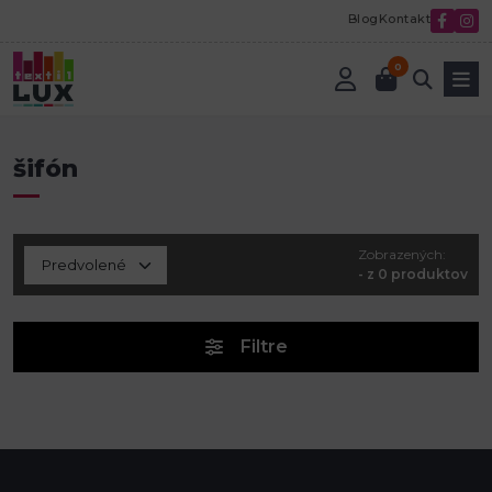
Blog
Kontakt
0
Úvod
šifón
šifón
Zobrazených:
- z 0 produktov
Filtre