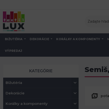
BIŽUTÉRIA
DEKORÁCIE
KORÁLKY A KOMPONENTY
VÝPREDAJ
Úvod
Semiš, koženka, poťahové látky
Semiš,
KATEGÓRIE
Bižutéria
Dekorácie
poťa
Korálky a komponenty