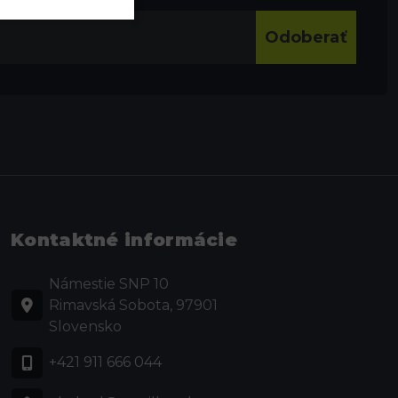
Odoberať
Kontaktné informácie
Námestie SNP 10
Rimavská Sobota, 97901
Slovensko
+421 911 666 044