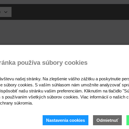
ránka používa súbory cookies
ávštevu našej stránky. Na zlepšenie vášho zážitku a poskytnutie pe
e súbory cookies. S vaším súhlasom nám umožníte analyzovať spr
ispôsobiť našu stránku vašim preferenciám. Kliknutím na tlačidlo "S
s s používaním všetkých súborov cookies. Viac informácií o našich c
chrany súkromia.
Prihláste sa 
Nastavenia cookies
Odmietnuť
Buďte prvý, kto to vie.