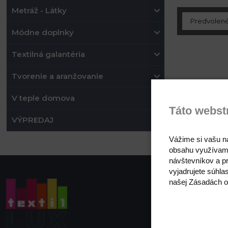
Metráž - Látky
Módne doplnky
Textilná galantéria
Tvorenie a aranžovanie
V teple domova
Táto webst
VÝPREDAJ
Vážime si vašu n
obsahu využívam
návštevníkov a pr
vyjadrujete súhla
našej Zásadách o