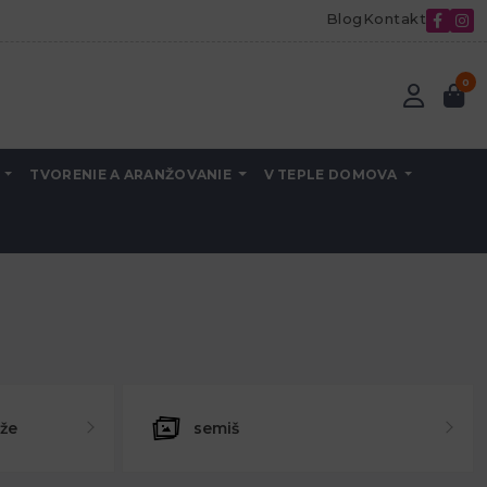
Blog
Kontakt
0
A
TVORENIE A ARANŽOVANIE
V TEPLE DOMOVA
ože
semiš