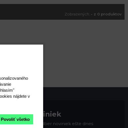
Zobrazených:
- z 0 produktov
rsonalizovaného
ávanie
úhlasím"
ookies nájdete v
na odber noviniek
Povoliť všetko
 Zaregistrujte sa na odber noviniek ešte dnes