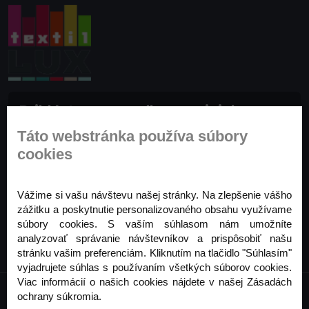
Prihláste sa na odber noviniek
Buďte prvý, kto to vie. Zaregistrujte sa na odber
Táto webstránka používa súbory
noviniek ešte dnes
cookies
Odoberať
Vážime si vašu návštevu našej stránky. Na zlepšenie vášho
zážitku a poskytnutie personalizovaného obsahu využívame
súbory cookies. S vaším súhlasom nám umožníte
analyzovať správanie návštevníkov a prispôsobiť našu
stránku vašim preferenciám. Kliknutím na tlačidlo "Súhlasím"
vyjadrujete súhlas s používaním všetkých súborov cookies.
Viac informácií o našich cookies nájdete v našej Zásadách
ochrany súkromia.