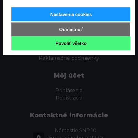
Informácie
Nastavenia cookies
Ochrana osobných údajov
Odstúpenie od zmluvy
Odmietnuť
Cookies
Obchodné podmienky
Povoliť všetko
Kontakt
Reklamačné podmienky
Môj účet
Prihlásenie
Registrácia
Kontaktné informácie
Námestie SNP 10
Rimavská Sobota, 97901