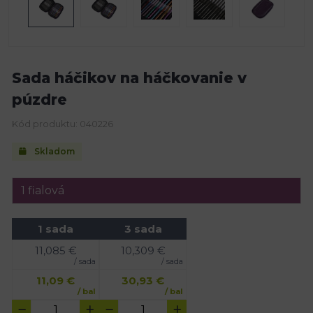
Sada háčikov na háčkovanie v
púzdre
Kód produktu: 040226
Skladom
1 sada
3 sada
11,085
€
10,309
€
/ sada
/ sada
11,09
€
30,93
€
/ bal
/ bal