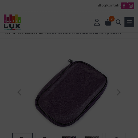
Blog
Kontakt
0
Úvod
Textilná galantéria
Pletenie a háčkovanie
háčiky na háčkovanie
Sada háčikov na háčkovanie v púzdre