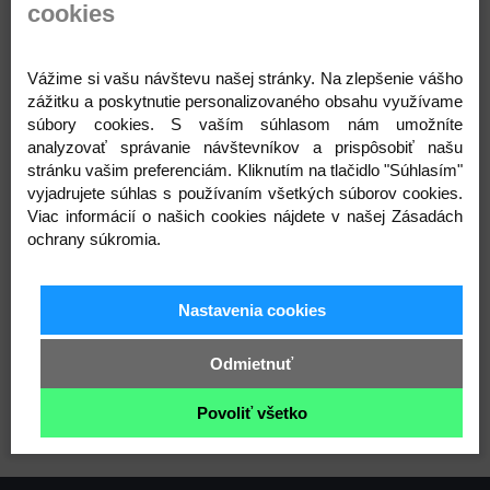
1,25; 1,3; 1,4 ; 1,5; 1,6; 1,75; 1,9, 2; 2,5; 3; 3,5; 4; 4,5; 5; 5,5; 6
cookies
a 6,5 mm. Háčiky s veľkosťou 0,5 - 1,9 sú kovové.
Ostatné háčiky veľkostí 2 - 6,5 mm sú vyrobené z
hliníka a majú farebné prevedenie. Veľkosti od 0,5
Vážime si vašu návštevu našej stránky. Na zlepšenie vášho
do 1,9 sa môžu líšiť.
zážitku a poskytnutie personalizovaného obsahu využívame
Zloženie: hliník, eko koža, polyuretan, kov
súbory cookies. S vaším súhlasom nám umožníte
Rozmery púzdra: 13 x 18 cm
analyzovať správanie návštevníkov a prispôsobiť našu
Dĺžka háčika: 12 - 15 cm
stránku vašim preferenciám. Kliknutím na tlačidlo "Súhlasím"
vyjadrujete súhlas s používaním všetkých súborov cookies.
Veľkosť: 0,5 - 6,5
Viac informácií o našich cookies nájdete v našej Zásadách
Sada: 22 ks háčikov
ochrany súkromia.
Varianty
Nastavenia cookies
Odmietnuť
1 fialová
Povoliť všetko