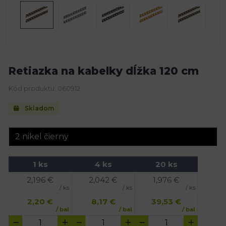
Retiazka na kabelky dĺžka 120 cm
Kód produktu: 060912
Skladom
1 ks
4 ks
20 ks
2,196
€
2,042
€
1,976
€
/ ks
/ ks
/ ks
2,20
€
8,17
€
39,53
€
/ bal
/ bal
/ bal