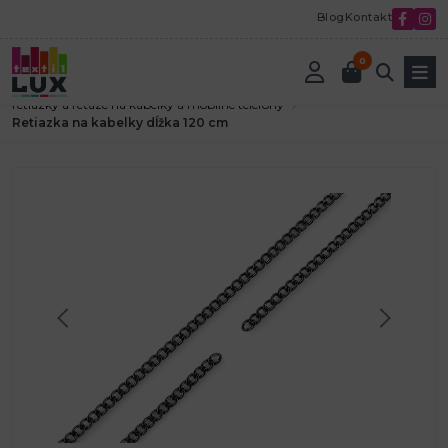
Blog
Kontakt
0
Úvod
Textilná galantéria
Polotovary k výrobe kabeliek a tašiek
retiazky a reťaze na kabelky a mobilné telefóny
Retiazka na kabelky dĺžka 120 cm