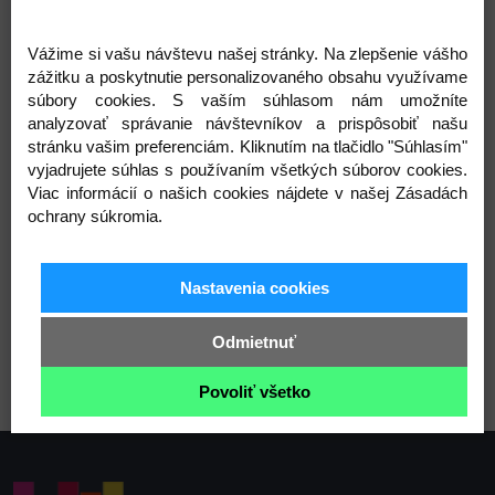
očka 7,5 x 10 mm. Karabinky, ktoré môžeme pre
retiazku odporučiť nájdete pod kódom 730926.
Vážime si vašu návštevu našej stránky. Na zlepšenie vášho
Retiazka nie je určená na veľkú záťaž.
zážitku a poskytnutie personalizovaného obsahu využívame
Zloženie: kov
súbory cookies. S vaším súhlasom nám umožníte
Šírka: 6; 7,5 mm
analyzovať správanie návštevníkov a prispôsobiť našu
Dĺžka: 120 cm
stránku vašim preferenciám. Kliknutím na tlačidlo "Súhlasím"
Hmotnosť: 73 g
vyjadrujete súhlas s používaním všetkých súborov cookies.
Viac informácií o našich cookies nájdete v našej Zásadách
Varianty
ochrany súkromia.
Nastavenia cookies
2 nikel čierny
3 zlato kovová
Odmietnuť
Povoliť všetko