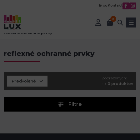
Blog
Kontakt
0
Úvod
Textilná galantéria
Nažehlovačky, záplaty a reflexné prvky
reflexné ochranné prvky
reflexné ochranné prvky
Zobrazených:
- z 0 produktov
Filtre