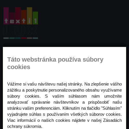
Prihláste sa na odber noviniek
Táto webstránka používa súbory
Buďte prvý, kto to vie. Zaregistrujte sa na odber
cookies
noviniek ešte dnes
Odoberať
Vážime si vašu návštevu našej stránky. Na zlepšenie vášho
zážitku a poskytnutie personalizovaného obsahu využívame
súbory cookies. S vaším súhlasom nám umožníte
analyzovať správanie návštevníkov a prispôsobiť našu
stránku vašim preferenciám. Kliknutím na tlačidlo "Súhlasím"
vyjadrujete súhlas s používaním všetkých súborov cookies.
Viac informácií o našich cookies nájdete v našej Zásadách
ochrany súkromia.