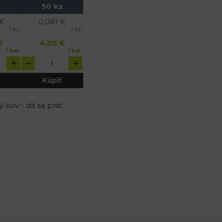
s
50 ks
€
0,081
€
/ ks
/ ks
€
4,05
€
/ bal
/ bal
Kúpiť
 kov - dá sa prať