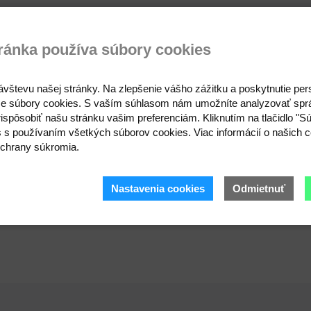
zie
Otázka na produkt
ránka používa súbory cookies
pre milovníkov zvieratiek. Vynikne na obojku, kabelke, bat
ávštevu našej stránky. Na zlepšenie vášho zážitku a poskytnutie pe
e súbory cookies. S vaším súhlasom nám umožníte analyzovať spr
ispôsobiť našu stránku vašim preferenciám. Kliknutím na tlačidlo "S
s s používaním všetkých súborov cookies. Viac informácií o našich c
chrany súkromia.
Nastavenia cookies
Odmietnuť