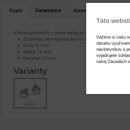
Popis
Parametre
Komentáre
Recen
Táto webst
Kovový prívesok v tvare labky je ideálnym doplnkom 
Vážime si vašu n
Zloženie: nemagnetický kov - dá sa prať
obsahu využívam
Šírka: 11 mm
návštevníkov a pr
Výška: 13 mm
vyjadrujete súhla
Prievlak: 2 mm
našej Zásadách o
Varianty
platina