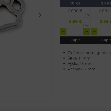
10 ks
25 k
0,090
€
0,084
/ ks
0,90
€
2,09
/ bal
Kúpiť
Kúpiť
Zloženie: nemagnetický
Šírka: 11 mm
Výška: 13 mm
Prievlak: 2 mm