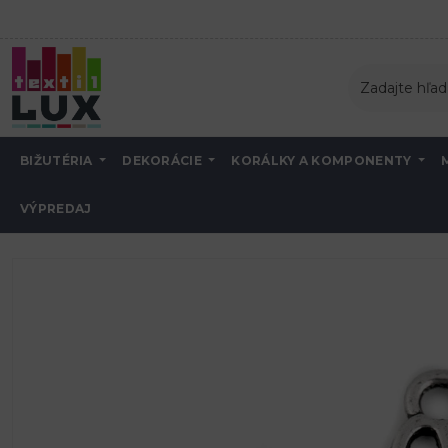
BIŽUTÉRIA
DEKORÁCIE
KORÁLKY A KOMPONENTY
VÝPREDAJ
Úvod
Textilná galantéria
Ozdoby kovové na odevy, obuv a doplnky
o