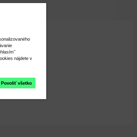
ohu alebo na odeve.
rsonalizovaného
ávanie
úhlasím"
ookies nájdete v
Povoliť všetko