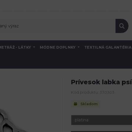
METRÁŽ - LÁTKY
MÓDNE DOPLNKY
TEXTILNÁ GALANTÉRI
zdoby kovové - fauna
Prívesok labka psíka 11x13 mm
Prívesok labka ps
Kód produktu: 330303
Skladom