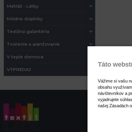
Metráž - Látky
Módne doplnky
Textilná galantéria
Tvorenie a aranžovanie
V teple domova
Táto webst
VÝPREDAJ
Vážime si vašu n
obsahu využívam
návštevníkov a pr
vyjadrujete súhla
našej Zásadách o