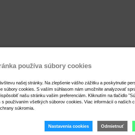
ránka používa súbory cookies
ávštevu našej stránky. Na zlepšenie vášho zážitku a poskytnutie pe
e súbory cookies. S vaším súhlasom nám umožníte analyzovať spr
ispôsobiť našu stránku vašim preferenciám. Kliknutím na tlačidlo "S
s s používaním všetkých súborov cookies. Viac informácií o našich c
chrany súkromia.
Prihláste sa 
Nastavenia cookies
Odmietnuť
Buďte prvý, kto to vie.