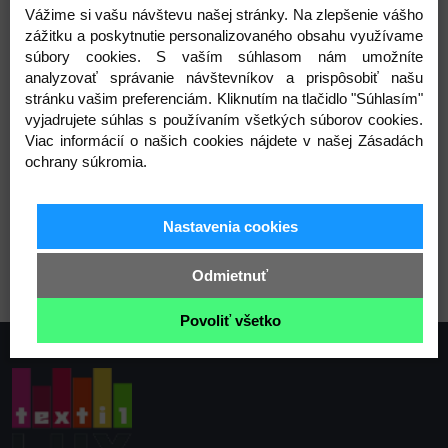
Vážime si vašu návštevu našej stránky. Na zlepšenie vášho
poškriabaním, nánosom prachu, vzduchom atd.
zážitku a poskytnutie personalizovaného obsahu využívame
Zloženie: polypropylen 100%
súbory cookies. S vaším súhlasom nám umožníte
Rozmery: 7 x 22 cm
analyzovať správanie návštevníkov a prispôsobiť našu
Hrúbka: 40µ
stránku vašim preferenciám. Kliknutím na tlačidlo "Súhlasím"
vyjadrujete súhlas s používaním všetkých súborov cookies.
Varianty
Viac informácií o našich cookies nájdete v našej Zásadách
ochrany súkromia.
Nastavenia cookies
Transparent
Odmietnuť
Povoliť všetko