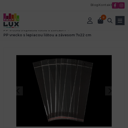
Blog
Kontakt
0
Úvod
Textilná galantéria
Vybavenie predajní pre galantériu
PP vrecká s lepiacou lištou a závesom
PP vrecko s lepiacou lištou a závesom 7x22 cm