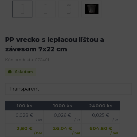
PP vrecko s lepiacou lištou a
závesom 7x22 cm
Kód produktu: 070401
Skladom
100 ks
1000 ks
24000 ks
0,028
€
0,026
€
0,025
€
/ ks
/ ks
/ ks
2,80
€
26,04
€
604,80
€
/ bal
/ bal
/ bal