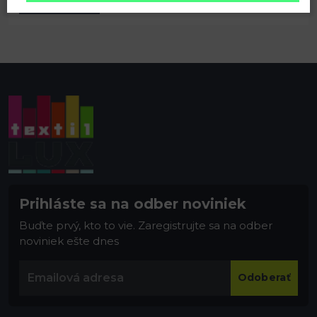
15 (5218) šedá kalná
Prihláste sa na odber noviniek
Buďte prvý, kto to vie. Zaregistrujte sa na odber
noviniek ešte dnes
Odoberať