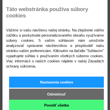
fotografii (44 x 25,5 cm) bola uháčkovaná z 1 klbka,
háčikom č. 4,5.
Táto webstránka používa súbory
Zloženie: akryl 100%
cookies
Hmotnosť: 100 g
Návin: 170 m
Vážime si vašu návštevu našej stránky. Na zlepšenie vášho
Varianty
zážitku a poskytnutie personalizovaného obsahu využívame
súbory cookies. S vaším súhlasom nám umožníte
analyzovať správanie návštevníkov a prispôsobiť našu
stránku vašim preferenciám. Kliknutím na tlačidlo "Súhlasím"
vyjadrujete súhlas s používaním všetkých súborov cookies.
9 (5211) horčicová
10 (5212) zelená malachitová
11 (5214) fialová
Viac informácií o našich cookies nájdete v našej Zásadách
ochrany súkromia.
Nastavenia cookies
12 (5216) šedá
13 (5215) tyrkysová
14 (5217) hnedá
Odmietnuť
Povoliť všetko