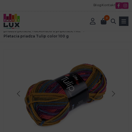
Blog
Kontakt
0
Úvod
Textilná galantéria
Pletenie a háčkovanie
priadza pletacia, háčkovacia a pripletacie nite
Pletacia priadza Tulip color 100 g