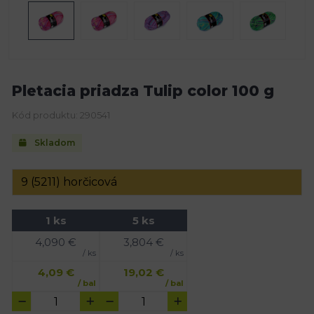
Pletacia priadza Tulip color 100 g
Kód produktu: 290541
Skladom
1 ks
5 ks
4,090
€
3,804
€
/ ks
/ ks
4,09
€
19,02
€
/ bal
/ bal