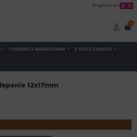
Blog
Kontakt
0
A
TVORENIE A ARANŽOVANIE
V TEPLE DOMOVA
alepenie 12x17mm