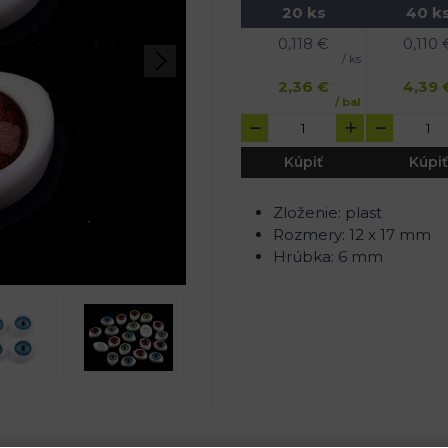
20 ks
40 k
0,118
€
0,110
/ ks
2,36
€
4,39
/ bal
Kúpiť
Kúpiť
Zloženie: plast
Rozmery: 12 x 17 mm
Hrúbka: 6 mm