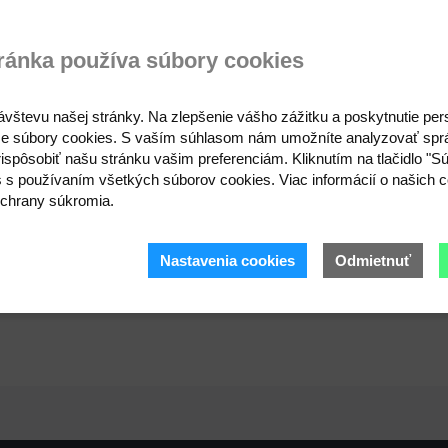
zie
Otázka na produkt
ránka používa súbory cookies
 prilepiť pomocou textilného lepidla.
ávštevu našej stránky. Na zlepšenie vášho zážitku a poskytnutie pe
e súbory cookies. S vaším súhlasom nám umožníte analyzovať spr
ispôsobiť našu stránku vašim preferenciám. Kliknutím na tlačidlo "S
s s používaním všetkých súborov cookies. Viac informácií o našich c
chrany súkromia.
Nastavenia cookies
Odmietnuť