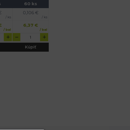
s
60 ks
€
0,106
€
/ ks
/ ks
€
6,37
€
/ bal
/ bal
Kúpiť