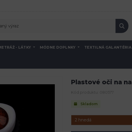
METRÁŽ - LÁTKY
MÓDNE DOPLNKY
TEXTILNÁ GALANTÉRI
ostatné oči a nošteky
Plastové oči na nalepenie 12x17mm
Plastové oči na n
Kód produktu: 080577
Skladom