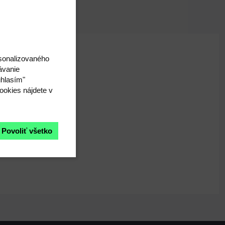
rsonalizovaného
ávanie
úhlasím"
ookies nájdete v
Povoliť všetko