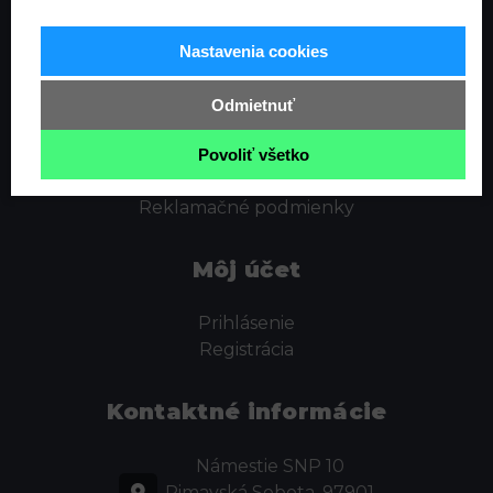
Informácie
Nastavenia cookies
Ochrana osobných údajov
Odstúpenie od zmluvy
Odmietnuť
Cookies
Obchodné podmienky
Povoliť všetko
Kontakt
Reklamačné podmienky
Môj účet
Prihlásenie
Registrácia
Kontaktné informácie
Námestie SNP 10
Rimavská Sobota, 97901