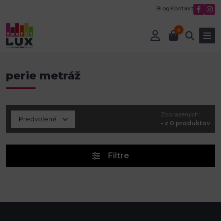
Blog
Kontakt
0
Úvod
Tvorenie a aranžovanie
Perie
perie metráž
perie metráž
Zobrazených:
- z 0 produktov
Filtre