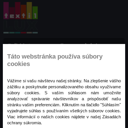
Prihláste sa na odber noviniek
Buďte prvý, kto to vie. Zaregistrujte sa na odber
Táto webstránka používa súbory
noviniek ešte dnes
cookies
Odoberať
Vážime si vašu návštevu našej stránky. Na zlepšenie vášho
zážitku a poskytnutie personalizovaného obsahu využívame
súbory cookies. S vaším súhlasom nám umožníte
analyzovať správanie návštevníkov a prispôsobiť našu
stránku vašim preferenciám. Kliknutím na tlačidlo "Súhlasím"
vyjadrujete súhlas s používaním všetkých súborov cookies.
Viac informácií o našich cookies nájdete v našej Zásadách
ochrany súkromia.