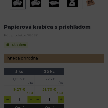
Papierová krabica s priehľadom
Kód produktu: 780821
Skladom
5 ks
30 ks
1,853
€
1,723
€
/ ks
/ ks
9,27
€
51,70
€
/ bal
/ bal
Kúpiť
Kúpiť