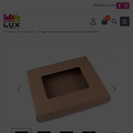
Blog
Kontakt
0
Úvod
Tvorenie a aranžovanie
Darčekové vrecúška, tašky a krabice
krabice a krabičky
Papierová krabica s priehľadom