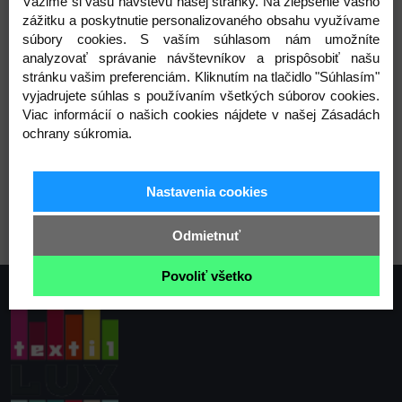
Vážime si vašu návštevu našej stránky. Na zlepšenie vášho
Zloženie: papier, plast
zážitku a poskytnutie personalizovaného obsahu využívame
Rozmery: 25 x 28 cm
súbory cookies. S vaším súhlasom nám umožníte
Výška: 4 cm
analyzovať správanie návštevníkov a prispôsobiť našu
stránku vašim preferenciám. Kliknutím na tlačidlo "Súhlasím"
Varianty
vyjadrujete súhlas s používaním všetkých súborov cookies.
Viac informácií o našich cookies nájdete v našej Zásadách
ochrany súkromia.
Nastavenia cookies
hnedá prírodná
Odmietnuť
Povoliť všetko