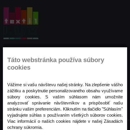
Prihláste sa na odber noviniek
Táto webstránka používa súbory
Buďte prvý, kto to vie. Zaregistrujte sa na odber
cookies
noviniek ešte dnes
Odoberať
Vážime si vašu návštevu našej stránky. Na zlepšenie vášho
zážitku a poskytnutie personalizovaného obsahu využívame
súbory cookies. S vaším súhlasom nám umožníte
analyzovať správanie návštevníkov a prispôsobiť našu
stránku vašim preferenciám. Kliknutím na tlačidlo "Súhlasím"
vyjadrujete súhlas s používaním všetkých súborov cookies.
Viac informácií o našich cookies nájdete v našej Zásadách
ochrany súkromia.