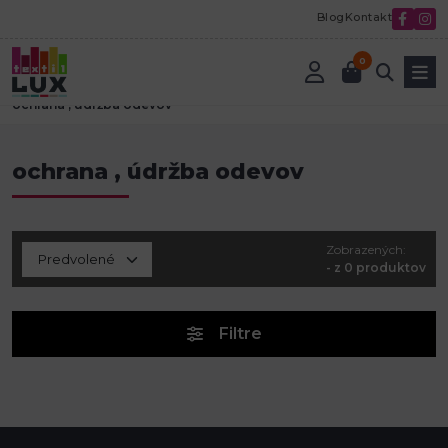
Blog
Kontakt
0
Úvod
Textilná galantéria
Vybavenie predajní pre galantériu
ochrana , údržba odevov
ochrana , údržba odevov
Zobrazených:
- z 0 produktov
Filtre