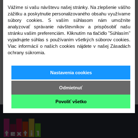
vytvoriť originálnu bižutériu s použitím laniek,
Vážime si vašu návštevu našej stránky. Na zlepšenie vášho
nájdete na webe: Korálky Stoklasa .
zážitku a poskytnutie personalizovaného obsahu využívame
Zloženie: kov, nylon
súbory cookies. S vaším súhlasom nám umožníte
Priemer: 0,45 mm
analyzovať správanie návštevníkov a prispôsobiť našu
Návin: 48 - 50 m
stránku vašim preferenciám. Kliknutím na tlačidlo "Súhlasím"
vyjadrujete súhlas s používaním všetkých súborov cookies.
Varianty
Viac informácií o našich cookies nájdete v našej Zásadách
ochrany súkromia.
Nastavenia cookies
1 platina
Odmietnuť
Povoliť všetko