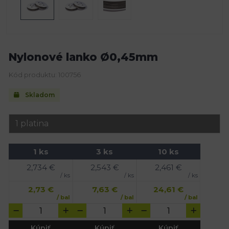
Nylonové lanko Ø0,45mm
Kód produktu: 100756
Skladom
1 ks
3 ks
10 ks
2,734
€
2,543
€
2,461
€
/ ks
/ ks
/ ks
2,73
€
7,63
€
24,61
€
/ bal
/ bal
/ bal
Kúpiť
Kúpiť
Kúpiť