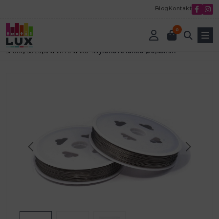
Blog
Kontakt
0
Úvod
Korálky a komponenty
Návlekový material
šnúrky so zapínaním a lanká
Nylonové lanko Ø0,45mm