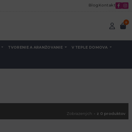
Blog
Kontakt
0
A
TVORENIE A ARANŽOVANIE
V TEPLE DOMOVA
Zobrazených:
- z 0 produktov