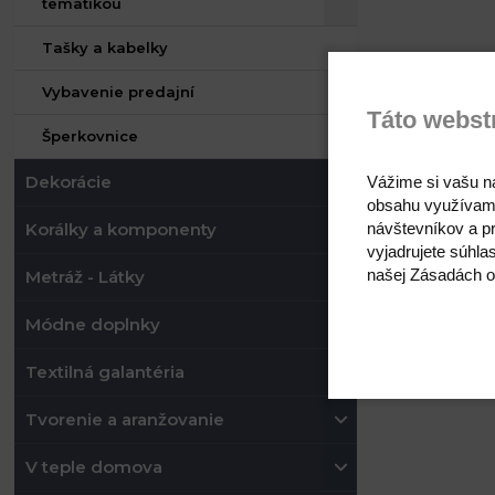
tematikou
Tašky a kabelky
Vybavenie predajní
Táto webst
Šperkovnice
Dekorácie
Vážime si vašu n
obsahu využívam
návštevníkov a pr
Korálky a komponenty
vyjadrujete súhla
našej Zásadách o
Metráž - Látky
Módne doplnky
Textilná galantéria
Tvorenie a aranžovanie
V teple domova