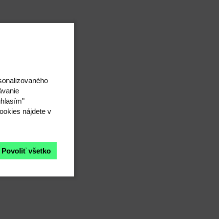
rsonalizovaného
ávanie
úhlasím"
ookies nájdete v
Povoliť všetko