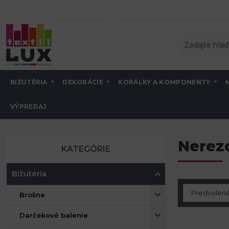
BIŽUTÉRIA
DEKORÁCIE
KORÁLKY A KOMPONENTY
VÝPREDAJ
Úvod
Bižutéria
Nerezová oceľ
Nerez
KATEGÓRIE
Bižutéria
Brošne
Darčekové balenie