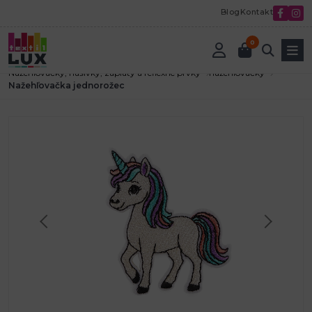
Blog
Kontakt
0
Úvod
Textilná galantéria
Nažehlovačky, nášivky, záplaty a reflexné prvky
nažehlovačky
Nažehľovačka jednorožec