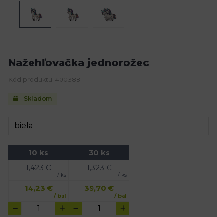
Nažehľovačka jednorožec
Kód produktu: 400388
Skladom
10 ks
30 ks
1,423
€
1,323
€
/ ks
/ ks
14,23
€
39,70
€
/ bal
/ bal