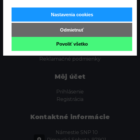
Informácie
Nastavenia cookies
Ochrana osobných údajov
Odstúpenie od zmluvy
Odmietnuť
Cookies
Obchodné podmienky
Povoliť všetko
Kontakt
Reklamačné podmienky
Môj účet
Prihlásenie
Registrácia
Kontaktné informácie
Námestie SNP 10
Rimavská Sobota, 97901