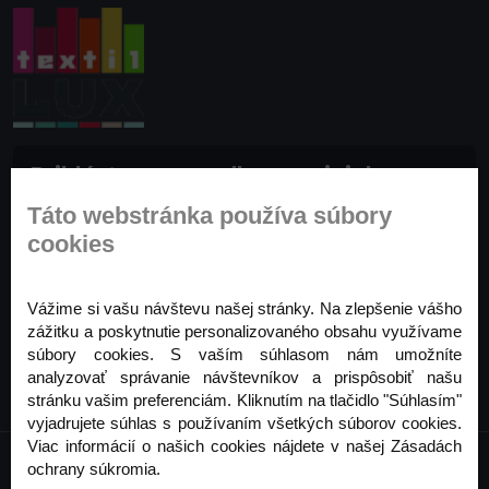
Prihláste sa na odber noviniek
Buďte prvý, kto to vie. Zaregistrujte sa na odber
Táto webstránka používa súbory
noviniek ešte dnes
cookies
Odoberať
Vážime si vašu návštevu našej stránky. Na zlepšenie vášho
zážitku a poskytnutie personalizovaného obsahu využívame
súbory cookies. S vaším súhlasom nám umožníte
analyzovať správanie návštevníkov a prispôsobiť našu
stránku vašim preferenciám. Kliknutím na tlačidlo "Súhlasím"
vyjadrujete súhlas s používaním všetkých súborov cookies.
Viac informácií o našich cookies nájdete v našej Zásadách
ochrany súkromia.