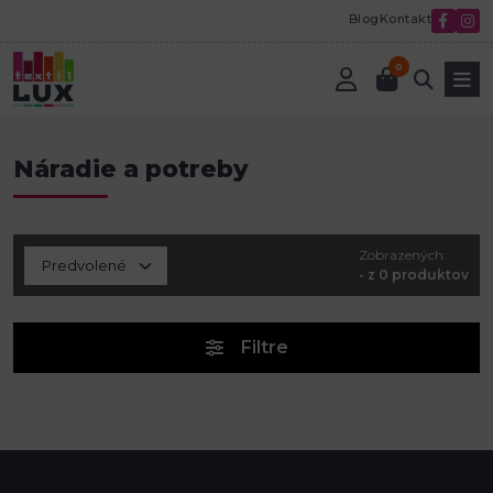
Blog
Kontakt
0
Úvod
Náradie a potreby
Náradie a potreby
Zobrazených:
- z 0 produktov
Filtre