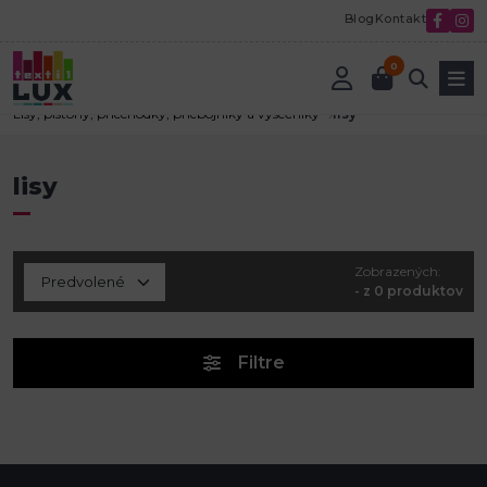
Blog
Kontakt
0
Úvod
Textilná galantéria
Lisy, pistóny, priechodky, priebojníky a výsečníky
lisy
lisy
Zobrazených:
- z 0 produktov
Filtre