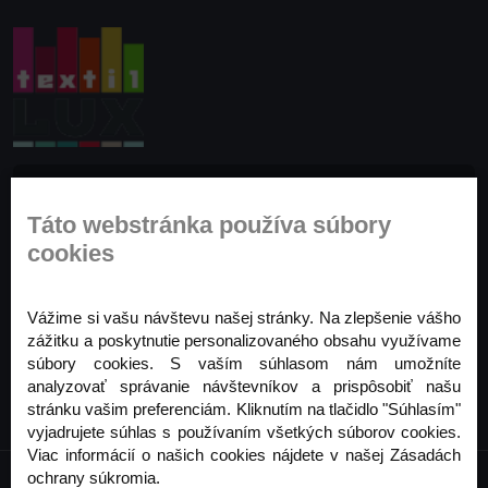
Prihláste sa na odber noviniek
Táto webstránka používa súbory
Buďte prvý, kto to vie. Zaregistrujte sa na odber
cookies
noviniek ešte dnes
Odoberať
Vážime si vašu návštevu našej stránky. Na zlepšenie vášho
zážitku a poskytnutie personalizovaného obsahu využívame
súbory cookies. S vaším súhlasom nám umožníte
analyzovať správanie návštevníkov a prispôsobiť našu
stránku vašim preferenciám. Kliknutím na tlačidlo "Súhlasím"
vyjadrujete súhlas s používaním všetkých súborov cookies.
Viac informácií o našich cookies nájdete v našej Zásadách
ochrany súkromia.