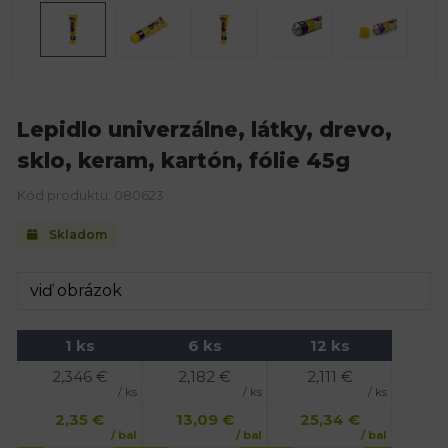
Lepidlo univerzálne, látky, drevo,
sklo, keram, kartón, fólie 45g
Kód produktu: 080623
Skladom
1 ks
6 ks
12 ks
2,346
€
2,182
€
2,111
€
/ ks
/ ks
/ ks
2,35
€
13,09
€
25,34
€
/ bal
/ bal
/ bal