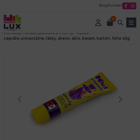
Blog
Kontakt
0
Úvod
Tvorenie a aranžovanie
Pomôcky, náradie, polotovary a formy
lepidlá
Lepidlo univerzálne, látky, drevo, sklo, keram, kartón, fólie 45g