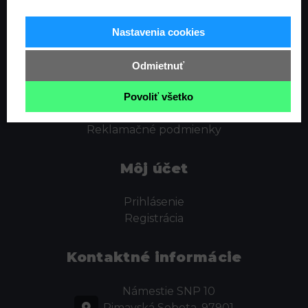
Informácie
Nastavenia cookies
Ochrana osobných údajov
Odstúpenie od zmluvy
Odmietnuť
Cookies
Obchodné podmienky
Povoliť všetko
Kontakt
Reklamačné podmienky
Môj účet
Prihlásenie
Registrácia
Kontaktné informácie
Námestie SNP 10
Rimavská Sobota, 97901