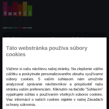
Prihláste sa na odber noviniek
Buďte prvý, kto to vie. Zaregistrujte sa na odber
Táto webstránka používa súbory
noviniek ešte dnes
cookies
Odoberať
Vážime si vašu návštevu našej stránky. Na zlepšenie vášho
zážitku a poskytnutie personalizovaného obsahu využívame
súbory cookies. S vaším súhlasom nám umožníte
analyzovať správanie návštevníkov a prispôsobiť našu
stránku vašim preferenciám. Kliknutím na tlačidlo "Súhlasím"
vyjadrujete súhlas s používaním všetkých súborov cookies.
Viac informácií o našich cookies nájdete v našej Zásadách
ochrany súkromia.