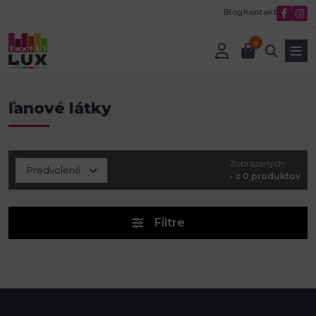
Blog
Kontakt
0
Úvod
ľanové látky
ľanové látky
Zobrazených:
- z 0 produktov
Filtre