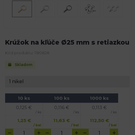
Krúžok na kľúče Ø25 mm s retiazkou
Kód produktu: 780828
Skladom
10 ks
100 ks
1000 ks
0,125
€
0,116
€
0,113
€
/ ks
/ ks
/ ks
1,25
€
11,63
€
112,50
€
/ bal
/ bal
/ bal