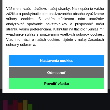
Celková dĺžka: 50 mm
Vážime si vašu návštevu našej stránky. Na zlepšenie vášho
zážitku a poskytnutie personalizovaného obsahu využívame
Varianty
súbory cookies. S vaším súhlasom nám umožníte
analyzovať správanie návštevníkov a prispôsobiť našu
stránku vašim preferenciám. Kliknutím na tlačidlo "Súhlasím"
vyjadrujete súhlas s používaním všetkých súborov cookies.
Viac informácií o našich cookies nájdete v našej Zásadách
1 nikel
2 nikel čierny
3 staromosadz
ochrany súkromia.
Nastavenia cookies
6 ružovozlatá
5 čierny lak
Odmietnuť
Povoliť všetko