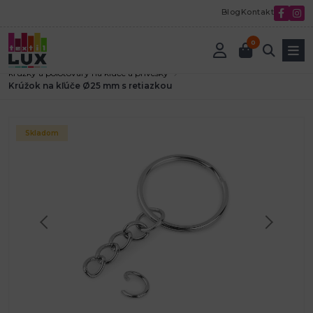
Blog
Kontakt
0
Úvod
Textilná galantéria
Kovová galantéria
krúžky a polotovary na kľúče a prívesky
Krúžok na kľúče Ø25 mm s retiazkou
Skladom