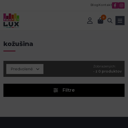
Blog
Kontakt
0
Úvod
Fleece, kožušina
kožušina
kožušina
Zobrazených:
- z 0 produktov
Filtre