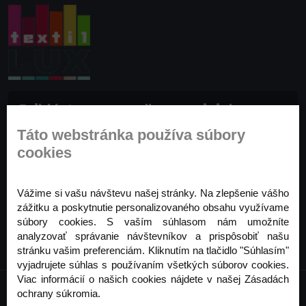
Prihláste sa na odber noviniek
Buďte prvý, kto to vie. Zaregistrujte sa na odber
Táto webstránka používa súbory
noviniek ešte dnes
cookies
Odoberať
Vážime si vašu návštevu našej stránky. Na zlepšenie vášho
zážitku a poskytnutie personalizovaného obsahu využívame
súbory cookies. S vaším súhlasom nám umožníte
analyzovať správanie návštevníkov a prispôsobiť našu
stránku vašim preferenciám. Kliknutím na tlačidlo "Súhlasím"
vyjadrujete súhlas s používaním všetkých súborov cookies.
Viac informácií o našich cookies nájdete v našej Zásadách
ochrany súkromia.