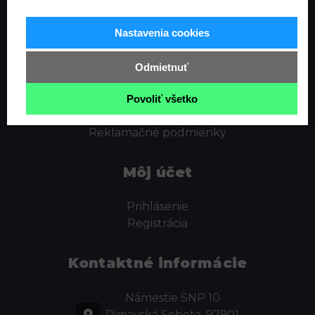
Informácie
Nastavenia cookies
Ochrana osobných údajov
Odstúpenie od zmluvy
Odmietnuť
Cookies
Obchodné podmienky
Povoliť všetko
Kontakt
Reklamačné podmienky
Môj účet
Prihlásenie
Registrácia
Kontaktné informácie
Námestie SNP 10
Rimavská Sobota, 97901