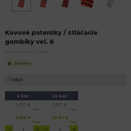
Kovové patentky / stláčacie
gombíky veľ. 6
Kód produktu: 630096
Skladom
4 kar.
24 kar.
1,470
€
1,367
€
/ kar.
/ kar.
5,88
€
32,81
€
/ bal
/ bal