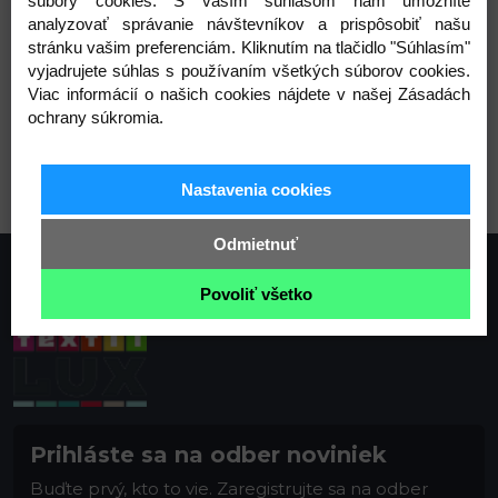
súbory cookies. S vaším súhlasom nám umožníte
Varianty
analyzovať správanie návštevníkov a prispôsobiť našu
stránku vašim preferenciám. Kliknutím na tlačidlo "Súhlasím"
vyjadrujete súhlas s používaním všetkých súborov cookies.
Viac informácií o našich cookies nájdete v našej Zásadách
ochrany súkromia.
1 nikel
2 čierna
Nastavenia cookies
Odmietnuť
Povoliť všetko
Prihláste sa na odber noviniek
Buďte prvý, kto to vie. Zaregistrujte sa na odber