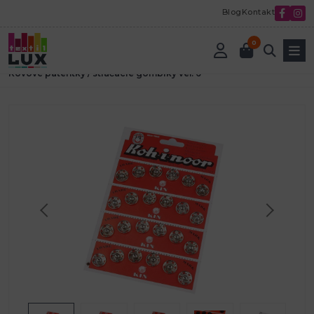
Blog
Kontakt
0
Úvod
Textilná galantéria
Kovová galantéria
patentky kovové
Kovové patentky / stláčacie gombíky veľ. 6