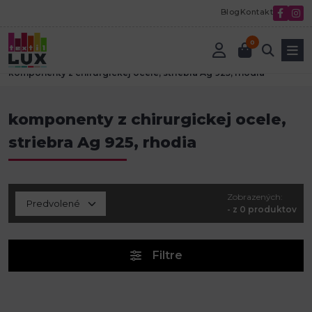
Blog
Kontakt
0
Úvod
Bižutérne komponenty a polotovary
komponenty z chirurgickej ocele, striebra Ag 925, rhodia
komponenty z chirurgickej ocele,
striebra Ag 925, rhodia
Zobrazených:
- z 0 produktov
Filtre