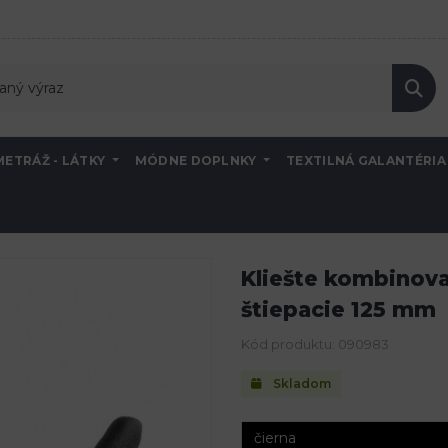
METRÁŽ - LÁTKY
MÓDNE DOPLNKY
TEXTILNÁ GALANTÉRI
potreby
Kliešte kombinované - polkruhové so zúbkami a štiepacie 1
Kliešte kombinova
štiepacie 125 mm
Kód produktu: 090983
Skladom