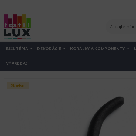
BIŽUTÉRIA
DEKORÁCIE
KORÁLKY A KOMPONENTY
VÝPREDAJ
Úvod
Korálky a komponenty
Náradie a potreby
bižutérne náradie a 
Skladom