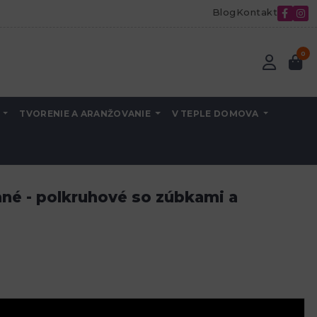
Blog
Kontakt
0
A
TVORENIE A ARANŽOVANIE
V TEPLE DOMOVA
25 mm
né - polkruhové so zúbkami a