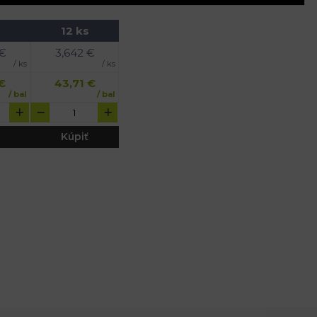
12 ks
€
3,642
€
/ ks
/ ks
€
43,71
€
/ bal
/ bal
Kúpiť