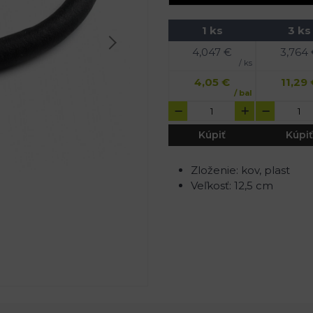
1 ks
3 ks
4,047
€
3,764
/ ks
4,05
€
11,29
/ bal
Kúpiť
Kúpiť
Zloženie: kov, plast
Veľkosť: 12,5 cm