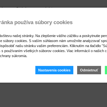
zie
Otázka na produkt
ránka používa súbory cookies
 v zadnej sú ostré štiepacie čeľuste. Prednú časť s malými zú
rúžkom a pod. Špička klieští je dostatočne tenká na otvára
ávštevu našej stránky. Na zlepšenie vášho zážitku a poskytnutie pe
ôtik s hrúbkou 0,3 mm alebo nylonové lanko, pretože je v ni
e súbory cookies. S vaším súhlasom nám umožníte analyzovať spr
8 cm, štiepacia časť čeľuste je dlhá cca 8 mm. Vzhľadom n
ispôsobiť našu stránku vašim preferenciám. Kliknutím na tlačidlo "S
apierového obrúska. Pomocou týchto klieští môžete ketlov
s s používaním všetkých súborov cookies. Viac informácií o našich c
chrany súkromia.
Nastavenia cookies
Odmietnuť