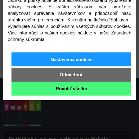
zážitku a poskytnutie personalizovaného obsahu využívame
Hmotnosť: 0,25 g
súbory cookies. S vaším súhlasom nám umožníte
analyzovať správanie návštevníkov a prispôsobiť našu
Varianty
stránku vašim preferenciám. Kliknutím na tlačidlo "Súhlasím"
vyjadrujete súhlas s používaním všetkých súborov cookies.
Viac informácií o našich cookies nájdete v našej Zásadách
ochrany súkromia.
nikel
Nastavenia cookies
Odmietnuť
Povoliť všetko