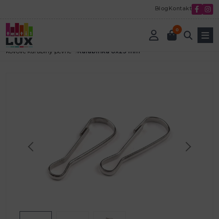
Blog
Kontakt
0
Úvod
Textilná galantéria
Kovová galantéria
kovové karabíny pevné
Karabínka 8x23 mm