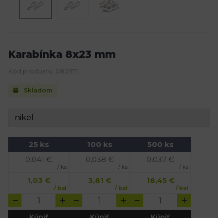
Karabínka 8x23 mm
Kód produktu: 080971
Skladom
25 ks
100 ks
500 ks
0,041
€
0,038
€
0,037
€
/ ks
/ ks
/ ks
1,03
€
3,81
€
18,45
€
/ bal
/ bal
/ bal
Kúpiť
Kúpiť
Kúpiť