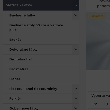
Bavln
Metráž - Látky
panam
Bavlnené látky
Skladom
Bavlnené štóly 50 cm a vaflové
piké
Brokát
Dekoračné látky
Digitálna tlač
Filc metráž
Flanel
Fleece, Flanel fleece, minky
Folklór
Gobelínové látky