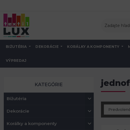
BIŽUTÉRIA
DEKORÁCIE
KORÁLKY A KOMPONENTY
VÝPREDAJ
Úvod
Metráž - Látky
PVC obrusy a obrusoviny
Bavlnené
jednofa
jedno
KATEGÓRIE
Bižutéria
Dekorácie
Korálky a komponenty