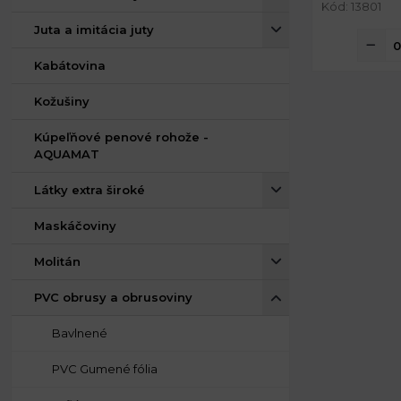
Kód: 13801
Juta a imitácia juty
Kabátovina
Kožušiny
Kúpeľňové penové rohože -
AQUAMAT
Látky extra široké
Maskáčoviny
Molitán
PVC obrusy a obrusoviny
Bavlnené
PVC Gumené fólia