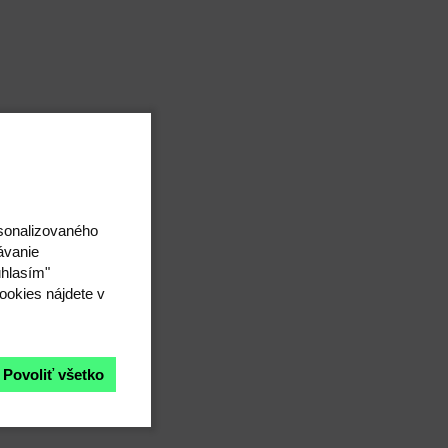
rsonalizovaného
ávanie
úhlasím"
ookies nájdete v
Povoliť všetko