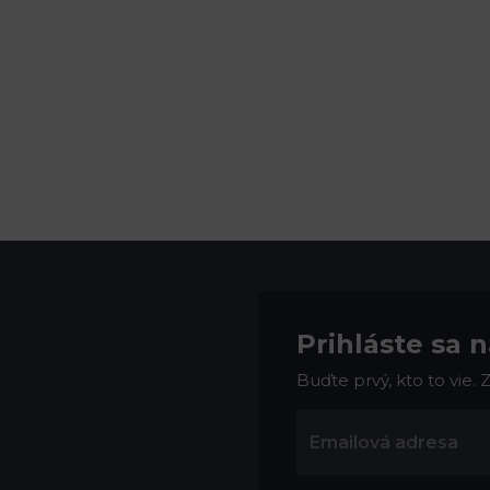
Prihláste sa 
Buďte prvý, kto to vie.