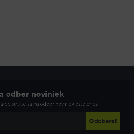
na odber noviniek
 Zaregistrujte sa na odber noviniek ešte dnes
Odoberať