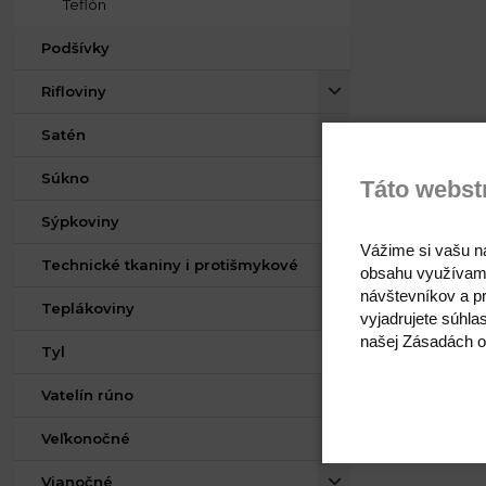
Teflón
Podšívky
Rifloviny
Satén
Súkno
Táto webst
Sýpkoviny
Vážime si vašu n
Technické tkaniny i protišmykové
obsahu využívam
návštevníkov a pr
Teplákoviny
vyjadrujete súhla
našej Zásadách o
Tyl
Vatelín rúno
Veľkonočné
Vianočné