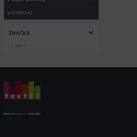
VÝPREDAJ
ZNAČKA
Lux
(1)