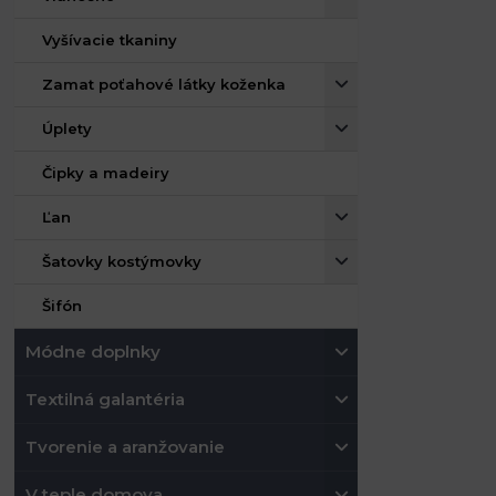
Vyšívacie tkaniny
Zamat poťahové látky koženka
Úplety
Čipky a madeiry
Ľan
Šatovky kostýmovky
Šifón
Módne doplnky
Textilná galantéria
Tvorenie a aranžovanie
V teple domova