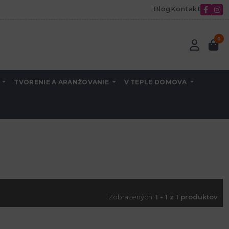
Blog
Kontakt
0
A
TVORENIE A ARANŽOVANIE
V TEPLE DOMOVA
Zobrazených:
1 - 1 z 1 produktov